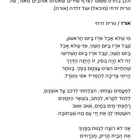
ולכן בחרנו פשוט לצרף שירים שאנחנו אוהבים מאוד, של
נורית זרחי (מיכאל) ושל זלדה (אורה).
אורז
/ נורית זרחי
מִי שֶׁלֹּא אָכַל אֹרֶז בַּיּוֹם הָרִאשׁוֹן,
קִבֵּל אֹרֶז בַּיּוֹם הַשֵּׁנִי, וּמִי שֶׁלֹּא אָכַל
בַּיּוֹם הַשֵּׁנִי, קִבֵּל אֹרֶז בַּיּוֹם הַשְּׁלִישִׁי.
זֶה לֹא הָיָה בְּסִין, זוֹ הָיְתָה הַדֶּרֶך
שֶׁהַחַיִּים הִצִּיגוּ עַצְמָם בְּפָנַי. בַּנּוֹתָר
הָיִיתִי צְרִיכָה לְהַפְרִיד אֹפִי מִגּוֹרָל.
לִפְעָמִים נִצַּחְתִּי, הִצְלַחְתִּי לִרְכֹּב עַל אוֹפַנַּיִם,
לִלְמֹד לִקְרֹא, לִכְתֹּב, בִּשְׁאָר הַזְּמַנִּים
רָחַצְתִּי מַיִם בְּמַיִם, וְשׁוּב וְשׁוּב
הוֹשַׁטְתִּי לְךָ אֶת יָדִי עִם מַה שֶּׁבְּתוֹכָהּ.
אֲנִי לֹא רוֹצָה לְגַנּוֹת בְּפָנֶיךָ
אֶת הַבַּיִת הָרֵיק, מֻכְרָחִים