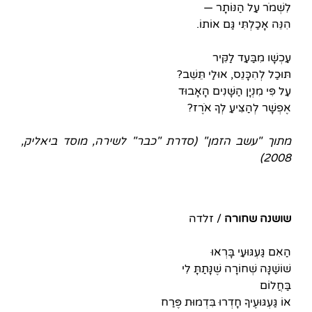
לִשְׁמֹר עַל הַנּוֹתָר —
הִנֵּה אָכַלְתִּי גַּם אוֹתוֹ.
עַכְשָׁו מִבַּעַד לַקִּיר
תּוּכַל לְהִכָּנֵס, אוּלַי תֵּשֵׁב?
עַל פִּי מִנְיָן הַשָּׁנִים הָאָבוּד
אֶפְשָׁר לְהַצִּיעַ לְךָ אֹרֶז?
מתוך "עשב הזמן" (סדרת "כבר" לשירה, מוסד ביאליק,
2008)
שושנה שחורה
/ זלדה
הַאִם גַּעְגּוּעַי בָּרְאוּ
שׁוֹשַׁנָּה שְׁחוֹרָה שֶׁנָּתַתָּ לִי
בַּחֲלוֹם
אוֹ גַּעְגּוּעֶיךָ חָדְרוּ בִּדְמוּת פֶּרַח