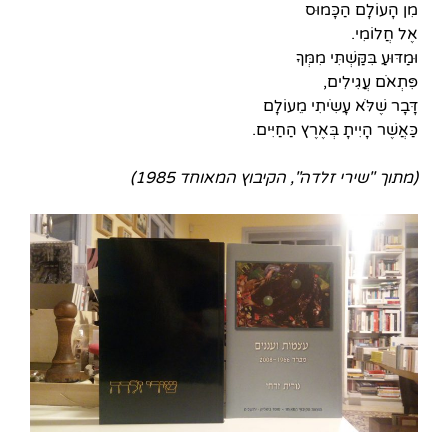
מִן הָעוֹלָם הַכָּמוּס
אֶל חֲלוֹמִי.
וּמַדּוּעַ בִּקַּשְׁתִּי מִמְּךָ
פִּתְאֹם עֲגִילִים,
דָּבָר שֶׁלֹּא עָשִֹיתִי מֵעוֹלָם
כַּאֲשֶׁר הָיִיתָ בְּאֶרֶץ הַחַיִּים.
(מתוך "שירי זלדה", הקיבוץ המאוחד 1985)