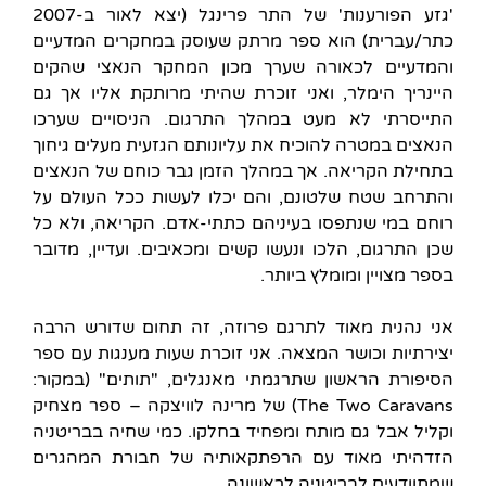
'גזע הפורענות' של התר פרינגל (יצא לאור ב-2007
כתר/עברית) הוא ספר מרתק שעוסק במחקרים המדעיים
והמדעיים לכאורה שערך מכון המחקר הנאצי שהקים
היינריך הימלר, ואני זוכרת שהיתי מרותקת אליו אך גם
התייסרתי לא מעט במהלך התרגום. הניסויים שערכו
הנאצים במטרה להוכיח את עליונותם הגזעית מעלים גיחוך
בתחילת הקריאה. אך במהלך הזמן גבר כוחם של הנאצים
והתרחב שטח שלטונם, והם יכלו לעשות ככל העולם על
רוחם במי שנתפסו בעיניהם כתתי-אדם. הקריאה, ולא כל
שכן התרגום, הלכו ונעשו קשים ומכאיבים. ועדיין, מדובר
בספר מצויין ומומלץ ביותר.
אני נהנית מאוד לתרגם פרוזה, זה תחום שדורש הרבה
יצירתיות וכושר המצאה. אני זוכרת שעות מענגות עם ספר
הסיפורת הראשון שתרגמתי מאנגלים, "תותים" (במקור:
The Two Caravans) של מרינה לוויצקה – ספר מצחיק
וקליל אבל גם מותח ומפחיד בחלקו. כמי שחיה בבריטניה
הזדהיתי מאוד עם הרפתקאותיה של חבורת המהגרים
שמתוודעים לבריטניה לראשונה.