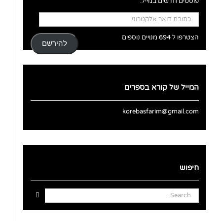
פוסטים חדשים במייל.
כתובת
דואר
אלקטרוני
הצטרפו ל 694 מנויים נוספים
להירשם
המייל של קורא בספרים
korebasfarim@gmail.com
חיפוש
Search
for: