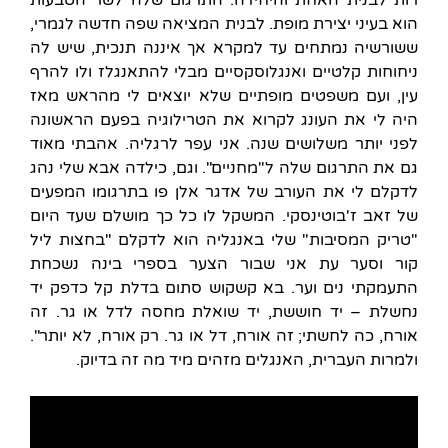
רות לבנית האחת והיחידה. התרגום שלה לשר הטבעות
הוא בעיני יצירת מופת. לבנית המציאה שפה חדשה לגמרי,
ששורשיה נמתחים עד למקרא אך איננה תנכית, שיש לה
ניחוחות קלטיים ואנגלוסקסיים מבלי להתאנגלז ולו להרף
עין, ועם משפטים מופתיים שלא יוצאים לי מהראש מאז
היה לי את העונג לקרוא את הטרילוגיה בפעם הראשונה
לפני יותר משלושים שנה. אני עפר לרגליה. אהבתי מאוד
גם את התרגום שלה ל"מחניים". וגם, כילדה אבא שלי נהג
לדקלם לי את העורב של אדגר אלן פו בתרגומו המפעים
של זאב ז'בוטינסקי. המשקל לו כל כך מושלם שעד היום
"טריק המסיבות" שלי באנגליה הוא לדקלם "בחצות ליל
קור וסער עת אני שבור הצער בספרי בינה נשכחת
התעמקתי נים וער. בא קשקוש סתום בדלת קל כדפק יד
נחשלת – יד חוששת, יד שואלת מחסה לדל או גר. זה
אורח, כה לחשתי; זה אורח, דל או גר. רק אורח, לא יותר".
ולמרות העברית, האנגלים מזהים מיד מה זה בדיוק.