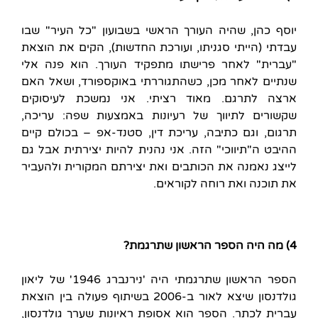
יוסף כהן, שהיה העורך הראשי בשבועון "כל העיר" שבו
עבדתי (הייתי סגניתו, ועורכת החדשות), הקים את הוצאת
"עברית" לאחר פרישתו מתפקיד העורך. הוא פנה אלי
שנתיים לאחר מכן, כשהתגוררתי באוקספורד, ושאל האם
ארצה לתרגם. מאוד רציתי. אני נמשכת לעיסוקים
שקשורים לתיווך של רעיונות באמצעות שפה: עריכה,
תרגום, וגם כתיבה, עריכת דין, סטנד-אפ – בכולם קיים
ההיבט ה"תיווכי" הזה. אני נהנית להיות יצירתית אבל גם
לייצג נאמנה את הכותבים ואת יצירתם המקורית ולהעביר
את תוכנה ואת רוחה לקוראים.
4) מה היה הספר הראשון שתרגמת?
הספר הראשון שתרגמתי היה 'נירנברג 1946' של ליאון
גולדנסון שיצא לאור ב-2006 בשיתוף פעולה בין הוצאת
עברית לכתר. הספר הוא אסופת ראיונות שערך גולדנסון,