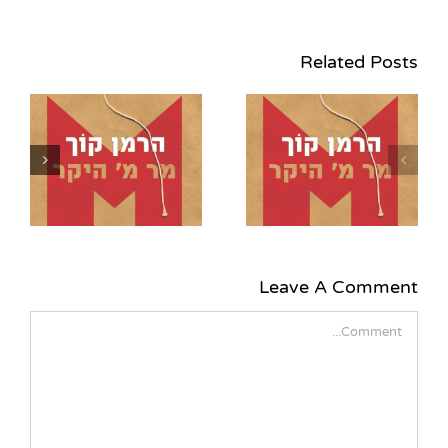
Related Posts
הזוכים בהגרלת 5
עותקים מהספר "מר מ'
ע
היקר" מאת הרמן קוך
ה
(הוצאת כתר ועברית)
Leave A Comment
Comment