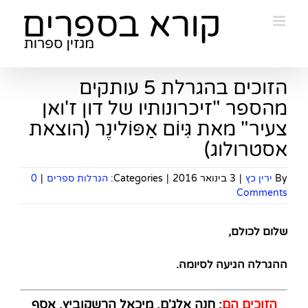
Ski
t
conten
הזוכים בהגרלת 5 עותקים
מהספר "זיכרונותיו של דון ז'ואן
צעיר" מאת גִּיוֹם אַפּוֹלינֶר (הוצאת
אסטרולוג)
By
ירין כץ
|
3 בינואר 2016
|
Categories:
הגרלות ספרים
|
0
Comments
שלום לכולם
,
ההגרלה הגיעה לסיומה
.
הזוכים הם
: חנה אלג'ם, מיכאל הרשקוביץ, אסף