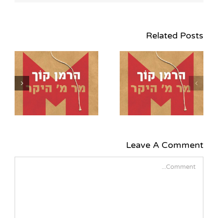
Related Posts
הזוכים בהגרלת 5
עותקים מהספר "מר מ'
ע
היקר" מאת הרמן קוך
ה
(הוצאת כתר ועברית)
Leave A Comment
Comment