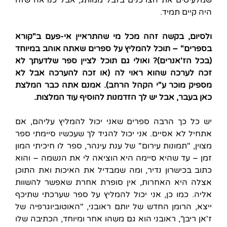
שמלעיטים את הצרכנים בזבל ממותג, אבל כנראה שזה
היה קיים תמיד.
ולסיום, בקשה זהה מכל מי שהתראיין אי-פעם ב"קורא
בספרים" – תוכל להמליץ על ספרים שאתה אוהב במיוחד
(בכל הז'אנרים)? ואולי גם תוכל לציין ספר שלדעתך לא
זכה לערכה שהוא ראוי לה (או זכה להערכה אבל לא
מספיק מוכר ע"י הקהל הרחב). אמנם אתה כבר המלצת
כאן בעבר, אבל יש לך הזדמנות להוסיף עוד המלצות.
יש כל כך הרבה ספרים שאני יכול להמליץ עליהם, אם
אתחיל לא אסיים. אני יכול להגיד לך שעכשיו סיימתי ספר
מצוין, "תמונות עירום" של ענת עינהר, ספר לו חיכיתי המון
זמן – עד שהיא סיימה היא הוציאה לי את הנשמה – והוא
כתוב בכישרון נדיר, ומה שמבדיל את האיכות ואת התוכן
אצלה היא האחרות, אין סופרת אחרת שאפשר להשוות
אליה. כמו כן, אני יכול להמליץ על ספר שערכתי שתיכף
ייצא, הרומן החדש של יותם ראובני, "האוטוביוגרפיה של
ז'אן ריבן", ראובני הוא גם משהו אחר ומיוחד, הכתיבה שלו