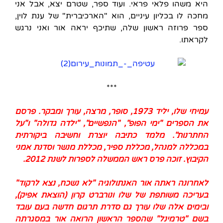
היא משהו פלאי פראי. ועוד ספר, שטרם יצא, אבל אני
מחכה לו בכליון עיניים, הוא "הארכיברית" של ענת לוין,
ספר פרוזה ראשון שלה, שתיכף יראה אור ואני נרגש
לקראתו.
***
עמיחי שלו, יליד 1973, סופר, מרצה, עורך ומבקר. פרסם
את הספרים "ימי הפופ", "הנפשיים", "ילדה גדולה" ו"על
החתרנות". מלמד כתיבה יוצרת וחשיבה ביקורתית
במכללה למנהל, מכללת ספיר, מכללת מנשר וסדנת אמני
הקיבוץ. זוכה פרס ראש הממשלה לספרות לשנת 2012.
לאחרונה ראתה אור האנתולוגיה "לא נשכח, נצא לרקוד"
בעריכה משותפת של שלו ונורברט קרון (הוצאת אפיק),
ובימים אלה שלו עורך גם סדרת תרגום חדשה בעם עובד
בשם "טרמינל" שהספר הראשון הרואה אור במסגרתה