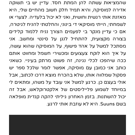
שהמציאות עשתה להן המתת חסד. עדיין יש בי תשוקה
אדירה למוסיקה, והיא תמיד חלק חשוב מהחיים שלי, היא
מאזנת אותי רגשית וחושית, ואני לא יכול בלעדיה. לצערי או
לשמחתי, הייתי מוסיקאי די בינוני, והחלטתי להניח לגיטרה,
אם כי עדיין מנקר בי לפעמים הצורך נניח ללמוד קלידים
בצורה מקצועית, להתחיל לנגן על סינטי ומחשב. אני
מסתכל למשל על אהד פישוף, על המוסיקה שהוא עושה,
על איך הוא לוקח צעצועים ומכשירי חשמל ומחווט אותם
ככה שיהפכו לכלי נגינה, זה פשוט מרתק בעיניי. כשאני
כותב אני כמובן עם מוסיקה, אפשר לומר שלכל ספר יש
פסקול שמלווה אותו, שלא בהכרח מוצא דרכו לכתוב, אבל
אולי בעצם כן. כרגע למשל אני עובד על משהו, ומתאים לי
במיוחד לשמוע פלייליסטים של אלקטרוקלאש, אבל זה
יכול להשתנות. בזמן האחרון גיליתי להקה קנדית מופלאה
בשם Suuns. היא לא עוזבת אותי לרגע.