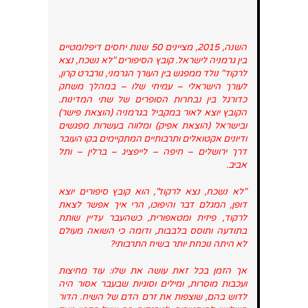
השנה, 2015, מציינים 50 שנות יחסים דיפלומטיים
בין גרמניה לישראל. קובץ הסיפורים "לא נשכח, נצא
לרקוד" נולד ממפגש בין העורך הגרמני, נורברט קרון,
לעורך הישראלי – עמיחי שלו – במהלך משחק
כדורגל בין נבחרות הסופרים של שתי המדינות.
הקובץ יוצא לאור במקביל בגרמניה (הוצאת פישר)
ובישראל (הוצאת אפיק) ומלווה בעשרות מפגשים
ודיונים אקטואלים ותרבותיים המתקיימים בקו העובר
דרך ירושלים – חיפה – לייפציג – ברלין – ותל
אביב.
"לא נשכח, נצא לרקוד", הוא קובץ סיפורים יוצא
דופן, המגלם דבר והיפוכו, הרי איך אפשר לצאת
לרקוד, פיזית ומטאפורית, כשהעבר עדיין שותת
בתודעה ותוסס בלבבות, ודומה כי השואה מעולם
לא היתה נוכחת יותר בשיח התרבותי?
אך הזמן בכל זאת עושה את שלו: עוד מחיצות
ועכבות מוסרות, ומילים וסוגיות שבעבר אסור היה
לדוש בהם, שוצפות את זרם הדם של השיח. הדור