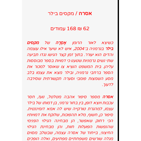
אסרה
/ מקסים בילר
62 ₪ 168 עמודים
כשיצא לאור הרומן
אֶסְרָה
של
מקסים
בילר
בגרמניה ב־2004, איש לא שיער אילו עוצמה
והדים הוא יעורר. בתוך זמן קצר הגישו נגדו תביעה
שתי נשים גרמניות שטענו כי דמויות בספר מבוססות
עליהן. בית המשפט הוציא צו שאוסר למכור את
הספר ברחבי גרמניה, ובילר מצא את עצמו בלב
מסע השמצות פומבי וסערה תקשורתית שסירבה
לדעוך.
אסרה
מספר סיפור אהבה מטלטל, נועז, חסר
עכבות ויוצא דופן, בין בחור גרמני, בן דמותו של בילר
עצמו, למהגרת טורקייה שיש לה אמא דומיננטית.
סיפור כן, חשוף, מלא תהפוכות, שלוקח את דמויותיו
הכי רחוק שאפשר, הן מבחינה הגילוי הפנימי
שהנפשות הפועלות חוות, והן מבחינת הגילוי
החיצוני, בייחוד של אסרה עצמה, שבשלב מסוים
מגלה שורשים משפחתיים מפתיעים, ואלה הופכים