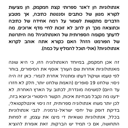
אנתולוגיות הן ז'אנר ספרותי קצת חמקמק. הן מציעות
לקורא מגוון של כותבים וסגנונות כתיבה, אך מטבע
הדברים מתקשות לשמור על רמה אחידה של כתיבה
וכתוצאה מכך הן לרוב לא זוכות לחיי מדף ארוכים. מה
לדעתך מקומה הספרותית של האנתולוגיה? מה היתרונות
של הפורמט הזה? האם כקורא אתה אוהב לקרוא
אנתולוגיות? (אולי תוכל להמליץ על כמה).
זה אכן חמקמק, במיוחד האנתולוגיה הזו, כי היא שונה
מאנתולוגיות אחרות שם העורך אוסף את הסיפורים, בוחר
לפי טעמו ושיקול דעתו ומתנהל אחרת לגמרי. כאן זה היה
ניסוי: שלחנו 19 סופרים (האמת שלחנו יותר, חלק לא חזרו
עד היום) למשימה מוגדרת, לכתוב על הארץ האחרת. לא
ידענו מה נקבל מבחינת איכות, הקשר היסטורי וכיוצא בזה,
לכן יותר משזו אנתולוגיה ספרותית, זה ניסוי אינטלקטואלי,
בדיקת דופק של יחסי ישראל-גרמניה. לגבי אנתולוגיות
בכלל, אנתולוגיות נושאיות די מיצו את עצמן, זו לפחות
התחושה, אם כי תמיד יש הברקות. זאת אומרת להוציא