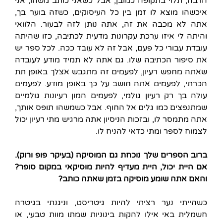
הרבה, תלוי בתקופה כמובן, אבל כשאני כותב משהו, אני
איכשהו מוצא לו זמן בין כל העיסוקים, כשזה בוער בך,
אתה לא מכבה את זה, אתה נותן לזה לבעור. הלוואי
והיתה לי איזו ערכת עקרונות מדעית לכתיבה, כזו שהיתה
עובדת עבורי כל פעם, אבל זה לא עובד ככה. לכל ספר יש
את סיפור הכתיבה שלו. גם אתה לא תמיד מודע לעובדה
שאתה מחפש רעיון, לפעמים זה מתגבש אצלך באופן תת
הכרתי, לפעמים אתה חושב על כך באופן מודע. לפעמים
עולה בך רק רעיון גולמי, לפעמים המון רעיונות גולמיים
שמתנפצים כמו גלים אל החוף. אבל כשמשהו תופס אותך,
אתה מתמסר לו, ובזכות הניסיון אתה מרגיש מתי רעיון יכול
לצמוח לספר ומתי כדאי להניח לו.
ברוב הספרים שלך נוכחת גם המוסיקה (בעיקר פופ ורוק).
אם היית יכול, היית מעדיף להיות מוסיקאי במקום סופר?
והאם אתה שומע מוסיקה בזמן שאתה כותב?
כשהייתי נער רציתי להיות גיטריסט, וניגנתי בגיטרה
חשמלית באי אילו להקות בינוניות שמתו מוות טבעי, או