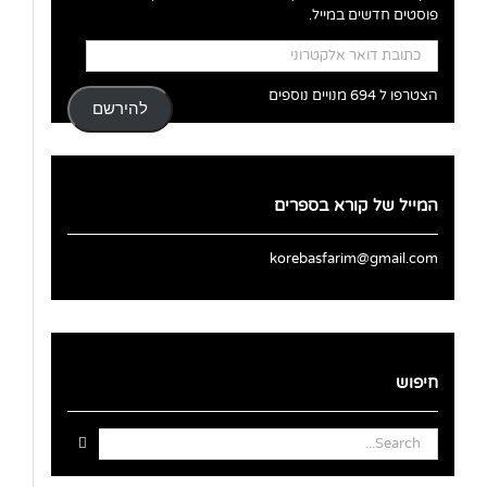
פוסטים חדשים במייל.
כתובת
דואר
אלקטרוני
הצטרפו ל 694 מנויים נוספים
להירשם
המייל של קורא בספרים
korebasfarim@gmail.com
חיפוש
Search
for: