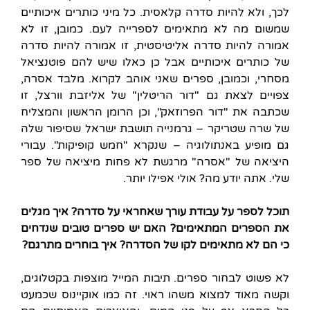
לכך, ולא להיות סדרה קלאסית. כל מיני כותרים איכותיים
שמשום מה לא מתאימים לספרייה לעם. כמובן, זו לא
אמורה להיות סדרה אליטיסטית, זו אמורה להיות סדרה
של כותרים איכותיים אבל כן כאלו שיש להם פוטנציאל
מסחרי, וכמובן, ספרים שאני אוהב לקרוא. מלבד אסרה,
צפויים לצאת גם "דור הריטלין" של אליזבת וורצל, זו
שכתבה את "דור הפרוזאק", וכן הרומן הראשון והמצליח
של שרה שטריקר – גרמנייה תושבת ישראל שסיפור שלה
גם מופיע באנתולוגיה – שנקרא "חמש קופיקות". עבורי
היציאה של "אסרה" מרגשת לא פחות מיציאה של ספר
שלי. אתה יודע מה? אולי אפילו יותר.
תוכל לספר על עבודת עורך שאחראי על סדרה? איך מגלים
את הספרים המתאימים? האם יש ספרים טובים שנדחים
כי הם לא מתאימים לקו של הסדרה? איך בוחרים מתרגם?
לא פשוט לבחור ספרים. תיבות המייל מוצפות בקטלוגים,
וקשה מאוד למצוא משהו ראוי. זה כמו אוקיינוס שכמעט