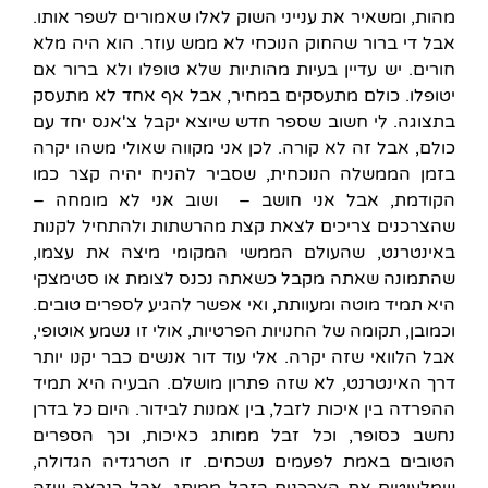
מהות, ומשאיר את ענייני השוק לאלו שאמורים לשפר אותו.
אבל די ברור שהחוק הנוכחי לא ממש עוזר. הוא היה מלא
חורים. יש עדיין בעיות מהותיות שלא טופלו ולא ברור אם
יטופלו. כולם מתעסקים במחיר, אבל אף אחד לא מתעסק
בתצוגה. לי חשוב שספר חדש שיוצא יקבל צ'אנס יחד עם
כולם, אבל זה לא קורה. לכן אני מקווה שאולי משהו יקרה
בזמן הממשלה הנוכחית, שסביר להניח יהיה קצר כמו
הקודמת, אבל אני חושב – ושוב אני לא מומחה –
שהצרכנים צריכים לצאת קצת מהרשתות ולהתחיל לקנות
באינטרנט, שהעולם הממשי המקומי מיצה את עצמו,
שהתמונה שאתה מקבל כשאתה נכנס לצומת או סטימצקי
היא תמיד מוטה ומעוותת, ואי אפשר להגיע לספרים טובים.
וכמובן, תקומה של החנויות הפרטיות, אולי זו נשמע אוטופי,
אבל הלוואי שזה יקרה. אלי עוד דור אנשים כבר יקנו יותר
דרך האינטרנט, לא שזה פתרון מושלם. הבעיה היא תמיד
ההפרדה בין איכות לזבל, בין אמנות לבידור. היום כל בדרן
נחשב כסופר, וכל זבל ממותג כאיכות, וכך הספרים
הטובים באמת לפעמים נשכחים. זו הטרגדיה הגדולה,