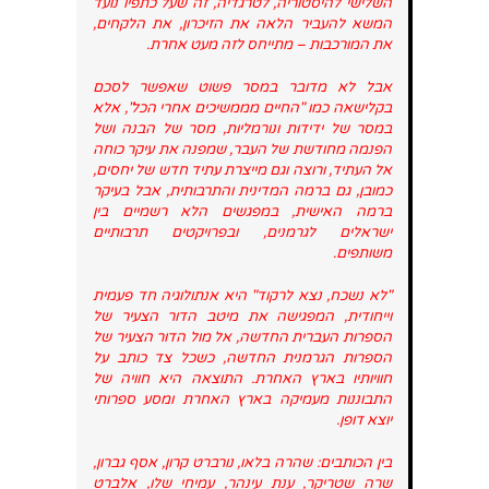
השלישי להיסטוריה, לטרגדיה, זה שעל כתפיו נועד
המשא להעביר הלאה את הזיכרון, את הלקחים,
את המורכבות – מתייחס לזה מעט אחרת.
אבל לא מדובר במסר פשוט שאפשר לסכם
בקלישאה כמו "החיים מממשיכים אחרי הכל", אלא
במסר של ידידות ונורמליות, מסר של הבנה ושל
הפנמה מחודשת של העבר, שמפנה את עיקר כוחה
אל העתיד, ורוצה וגם מייצרת עתיד חדש של יחסים,
כמובן, גם ברמה המדינית והתרבותית, אבל בעיקר
ברמה האישית, במפגשים הלא רשמיים בין
ישראלים לגרמנים, ובפרויקטים תרבותיים
משותפים.
"לא נשכח, נצא לרקוד" היא אנתולוגיה חד פעמית
וייחודית, המפגישה את מיטב הדור הצעיר של
הספרות העברית החדשה, אל מול הדור הצעיר של
הספרות הגרמנית החדשה, כשכל צד כותב על
חוויותיו בארץ האחרת. התוצאה היא חוויה של
התבוננות מעמיקה בארץ האחרת ומסע ספרותי
יוצא דופן.
בין הכותבים: שהרה בלאו, נורברט קרון, אסף גברון,
שרה שטריקר, ענת עינהר, עמיחי שלו, אלברט