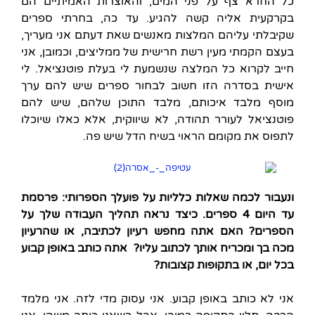
כל החרא צף על פני המים, והאוצרות האמיתיים הם
בקרקעית אליה קשה להגיע. עד כה, בחרתי ספרים
שקיבלתי עליהם המלצות מאנשים שאת דעתם אני מעריך,
בעצם הקמתי מעין רשת חרישית של ממליצים, וכמובן, אני
חייב לקרוא כל המלצה שנשמעת לי בעלת פוטנציאל. לי
אישית בסדרה הזו חשוב לבחור ספרים שיש להם ערך
מוסף מלבד איכותם, מלבד התוכן שלהם, שיש להם
פוטנציאל לעורר תהודה, לא שיווקית, אלא כאלו שיוכלו
לתפוס את מקומם הראוי בשיח הדל שיש פה.
ונעבור לכמה שאלות כלליות על פועלך הספרותי: פרסמת
עד היום 4 ספרים. כיצד נראה תהליך העבודה שלך על
הספרים? האם אתה מחפש רעיון לכתיבה, או שהרעיון
מכה בך ומכריח אותך לכתוב עליו? אתה כותב באופן קבוע
בכל יום, או בתקופות קצובות?
אני לא כותב באופן קבוע. אני עסוק מדי לזה. אני מלמד