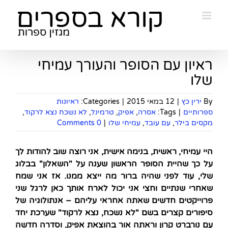
Ski
t
conten
ראיון עם הסופר והעורך עמיחי
שלו
By
ירין כץ
|
12 במאי 2015
|
Categories:
ראיונות
ספרותיים
|
Tags:
אסרה
,
אפיק
,
טרמינל
,
לא נשכח נצא לרקוד
,
מקסים בילר
,
עם עובד
,
עמיחי שלו
|
0 Comments
היי עמיחי, ראשית, בנימה אישית, אני רוצה שוב להודות לך
על כך שהיית הסופר הראשון שענה על "השאלון" בבלוג
שלי, עוד לפני שהיה ברור מה ייצא ממנו. אז אני שמח
שאחרי שנתיים וחצי אני יכול לארח אותך כאן לרגל שני
פרוייקטים חדשים שאתה אחראי עליהם – אנתולוגיה של
סיפורים קצרים בשם "לא נשכח, נצא לרקוד" שערכת יחד
עם נורברט קרון וראתה אור בהוצאת אפיק, וסדרה חדשה