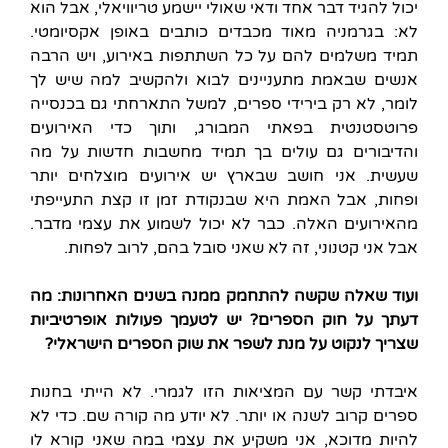
יכול להגיד דבר אחד ודאי שאולי יישמע טריוויאלי, אבל הוא
לא: בגרמניה מאוד מכבדים כותבים באופן אקסיומטי.
תמיד משלמים להם על כל השתתפות באירוע, ויש הרבה
אנשים שבאמת מתעניינים לבוא ולהקשיב למה שיש לך
לומר, לא רק בירידי ספרים, למשל התארחתי גם בכנסייה
פרוטסטנטית בפאתי המבורג, ותוך כדי האירועים
והדיבורים גם עולים בך תמיד מחשבות חדשות על מה
שעשית. אני חושב שבארץ יש אירועים מוצלחים יותר
ופחות, אבל האמת היא שבנקודת זמן זו קצת התעייפתי
מהאירועים האלה. כבר לא יכול לשמוע את עצמי מדבר.
אבל אני קטנוני, זה לא שאני סובל בהם, לרוב לפחות.
ועוד שאלה שקשה להתחמק ממנה בשנים האחרונות: מה
דעתך על חוק הספרים? יש לטעמך פעולות אופרטיביות
שצריך לנקוט על מנת לשפר את שוק הספרים הישראלי?
איבדתי קשר עם המציאות הזו לגמרי. לא הייתי בחנות
ספרים קרוב לשנה או יותר. לא יודע מה קורה שם. כדי לא
להיות מדוכא, אני משקיע את עצמי במה שאני קורא לו