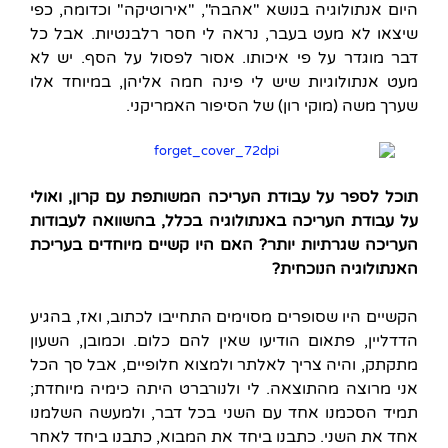
היום אנתולוגיה בנושא "אהבה", "אירוטיקה" וכדומה, כפי
שיצאו לא מעט בעבר, נראה לי חסר רלבנטיות. אבל כל
דבר מוגדר על פי איכותו. אסור לפסול על הסף. יש לא
מעט אנתולוגיות שיש לי פינה חמה אליהן, במיוחד אלו
שערך משה (מוקי רון) של הסיפור האמריקני.
תוכל לספר על עבודת העריכה המשותפת עם קרון, ואולי
על עבודת העריכה באנתולוגיה בכלל, בהשוואה לעבודות
העריכה שגרתיות יותר? האם היו קשיים מיוחדים בעריכת
האנתולוגיה הנוכחית?
הקשיים היו שסופרים מסוימים התחייבו לכתוב, ואז, בהגיע
הדדליין, פתאום הודיעו שאין להם כלום. וכמובן, השעון
מתקתק, והיה צריך לאלתר ולמצוא חלופיים, אבל סך הכל
אני מרוצה מהתוצאה. לי ולנורברט היתה כימיה מיוחדת;
תמיד הסכמנו אחד עם השני בכל דבר, ולמעשה השלמנו
אחד את השני. כתבנו ביחד את המבוא, כתבנו ביחד לאחר