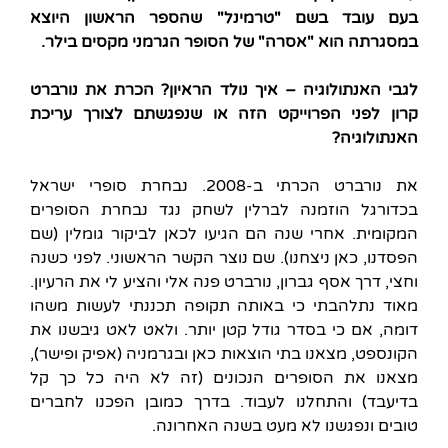
בעם עובד בשם "טרמינל" שהספר הראשון היוצא
במסגרתה הוא "אסרה" של הסופר הגרמני מקסים בילר.
לגבי האנתולוגיה – איך נולד הראיון? הכרת את נורברט
קרון לפני הפרוייקט הזה או שנפגשתם לצורך עריכת
האנתולוגיה?
את נורברט הכרתי ב-2008. נבחרת סופרי ישראל
בכדורגל הוזמנה לברלין לשחק נגד נבחרת הסופרים
המקומית. אחרי שנה הם הגיעו לכאן לביקור גומלין (שם
הפסדנו, כאן ניצחנו). שם נוצר הקשר הראשוני. לפני כשנה
וחצי, דרך אסף גברון, נורברט פנה אלי והציע לי את הרעיון.
מאוד נתלהבתי כי באותה תקופה תכננתי לעשות משהו
דומה, אם כי בסדר גודל קטן יותר. ולאט לאט גיבשנו את
הקונספט, מצאנו בתי הוצאות כאן ובגרמניה (אפיק ופישר),
מצאנו את הסופרים הנכונים (זה לא היה כל כך קל
בדיעבד) והתחלנו לעבוד. בדרך כמובן הפכנו לחברים
טובים ונפגשנו לא מעט בשנה האחרונה.