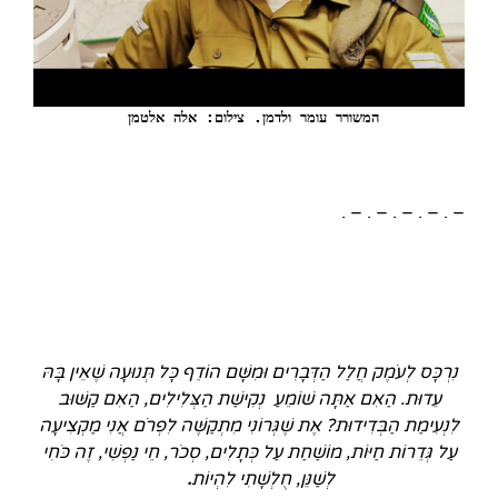
המשורר עומר ולדמן. צילום: אלה אלטמן 
– . – . – . – . – .
נִרְכָּס לְעֹמֶק חֲלַל הַדְּבָרִים וּמִשָּׁם הוֹדֵף כָּל תְּנוּעָה שֶׁאֵין בָּהּ
עֵדוּת. הַאִם אַתָּה שׁוֹמֵעַ נְקִישַׁת הַצְּלִילִים, הַאִם קַשּׁוּב
לִנְעִימַת הַבְּדִידוּת? אֶת שֶׁגְּרוֹנִי מִתְקַשֶּׁה לִפְרֹם אֲנִי מַקְצִיעָה
עַל גְּדֵרוֹת חַיּוֹת, מוֹשַׁחַת עַל כְּתָלִים, סְכֹר, חֵי נַפְשִׁי, זֶה כֹּחִי
לְשַׁנֵּן, חֻלְשָׁתִי לִהְיוֹת
.