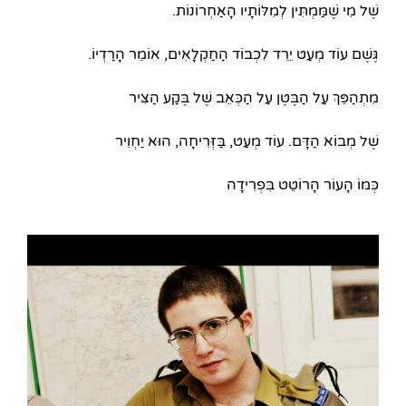
שֶׁל מִי שֶׁמַּמְתִּין לְמִלּוֹתָיו הָאַחְרוֹנוֹת.
גֶּשֶׁם עוֹד מְעַט יֵרֵד לִכְבוֹד הַחַקְלָאִים, אוֹמֵר הָרַדְיוֹ.
מִתְהַפֵּךְ עַל הַבֶּטֶן עַל הַכְּאֵב שֶׁל בֶּקַע הַצִּיר
שֶׁל מְבוֹא הַדָּם. עוֹד מְעַט, בַּזְּרִיחָה, הוּא יַחְוִיר
כְּמוֹ הָעוֹר הָרוֹטֵט בִּפְרִידָה