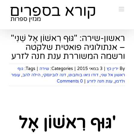
Ski
t
conten
ראשון-שירה: "גּוּף רִאשׁוֹן אֶל שֵׁנִי"
– אנתולוגיה פואטית שלקטה
ורשמה המשוררת ענת חנה לזרע
By
ירין כץ
|
3 במאי 2015
|
Categories:
שירה
|
Tags:
גוף
ראשון אל שני
,
דודו ניאו בוחבוט
,
דנה לובינסקי
,
הילה להב
,
עומר
ולדמן
,
ענת חנה לזרע
|
0 Comments
'גּוּף רִאשׁוֹן אֶל