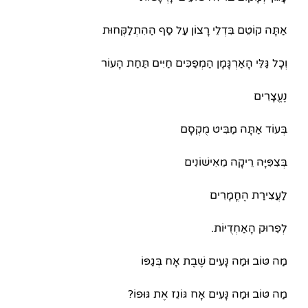
אַתָּה קוֹטֵם בִּדְלֵי רָצוֹן עַל סַף הַהִתְלַקְּחוּת
וְכָל גַּלֵּי הָאַרְגָּמָן הַמְפַכִּים חַיִּים תַּחַת הָעוֹר
נֶעֱצָרִים
בְּעוֹד אַתָּה מַבִּיט מֻקְסָם
בְּצִפִּיָּה רֵיקָה מֵאִישׁוֹנִים
לַעֲצִירַת הֶחֳמָרִים
לְפֵרוּק הָאַחְדֻיּוֹת.
מַה טּוֹב וּמַה נָּעִים שֶׁבֶת אָח בְּגַפּוֹ
מַה טּוֹב וּמַה נָּעִים אָח גּוֹנֵז אֶת גּוּפוֹ?