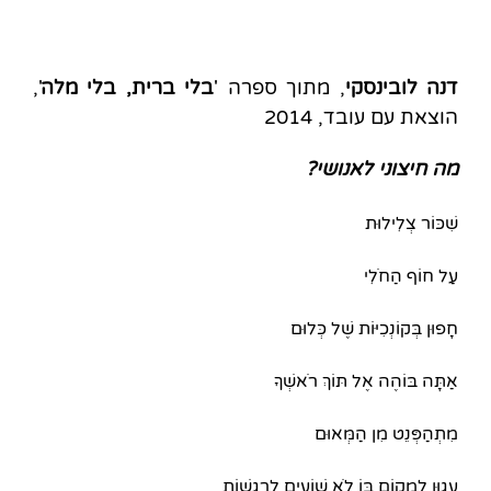
דנה לובינסקי
, מתוך ספרה '
בלי ברית, בלי מלה
',
הוצאת עם עובד, 2014
מה חיצוני לאנושי?
שִׁכּוֹר צְלִילוּת
עַל חוֹף הַחֹלִי
חָפוּן בְּקוֹנְכִיּוֹת שֶׁל כְּלוּם
אַתָּה בּוֹהֶה אֶל תּוֹךְ רֹאשְׁךָ
מִתְהַפְּנֵט מִן הַמְּאוּם
עָגוּן לְמָקוֹם בּוֹ לֹא שׁוֹעִים לָרְגָשׁוֹת