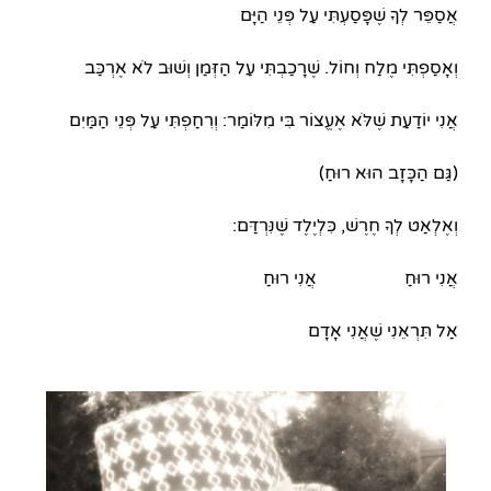
אֲסַפֵּר לְךָ שֶׁפָּסַעְתִּי עַל פְּנֵי הַיָּם
וְאָסַפְתִּי מֶלַח וְחוֹל. שֶׁרָכַבְתִּי עַל הַזְּמַן וְשׁוּב לֹא אֶרְכַּב
אֲנִי יוֹדַעַת שֶׁלֹּא אֶעֱצוֹר בִּי מִלּוֹמַר: וְרִחַפְתִּי עַל פְּנֵי הַמַּיִם
(גַּם הַכָּזָב הוּא רוּחַ)
וְאֶלְאַט לְךָ חֶרֶשׁ, כִּלְיֶלֶד שֶׁנִּרְדַּם:
אֲנִי רוּחַ אֲנִי רוּחַ
אַל תִּרְאֵנִי שֶׁאֲנִי אָדָם