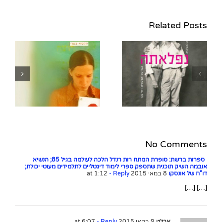
Related Posts
ביקורת אורחת: אביעד
ה
שטיר על "נפלאתה" –
אנתולוגיה של שירה
להט"בית בעריכת דורי
מנור ורונן סוניס (הוצאת
חרגול ומודן)
No Comments
ספרות ברשת: סופרת המתח רות רנדל הלכה לעולמה בגיל 85; הנשיא
אובמה השיק תוכנית שתספק ספרי לימוד דיגטליים לתלמידים מעוטי יכולת;
דו"ח של אונסקו
8 במאי 2015 at 1:12
- Reply
[…] […]
ארלט
9 במאי 2015 at 6:07
- Reply