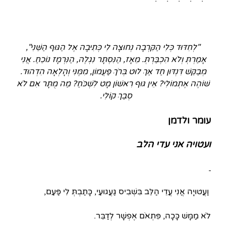
"לְחִדּוּד כְּלִי הַקִּרְבָה נְחוּצָה לִי כְּתִיבָה אֶל הַגּוּף הַשֵּׁנִי",
אָמַרְתְּ וְלֹא הִכְבַּרְתְּ. מֵאָז, הַנִּסְתָּר נִגְלֶה, הַנִּרְמָז נוֹכֵחַ. אֲנִי
מְבַקֵּשׁ דִּנְדּוּן חַד אַךְ לוּט בְּרֹךְ פַּעֲמוֹן, מִמֶּנִּי וְהָלְאָה הִדְהוּד.
שׁוֹהֶה אֶתְמוֹלִי? אֵין גּוּף רִאשׁוֹן מָט לִשְׁכֹּחַ? מַה מֻתָּר אִם לֹא
סְבַךְ קוֹלִי.
עומר ולדמן
ועטויה
אני עדי הלב
וַעֲטוּיָה אֲנִי עֲדֵי הַלֵּב בִּשְׁבִיס גַּעֲגוּעַי, כָּתַבְתְּ לִי פַּעַם,
לֹא מַמָּשׁ כָּכָה, פִּתְאֹם אֶפְשָׁר לְדַבֵּר.