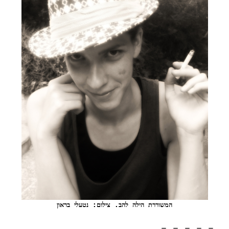
המשוררת הילה להב. צילום: נטעלי בראון
– . – . – . – . – .