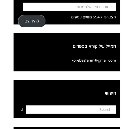
כתובת
דואר
אלקטרוני
הצטרפו ל 694 מנויים נוספים
להירשם
המייל של קורא בספרים
korebasfarim@gmail.com
חיפוש
Search
for: