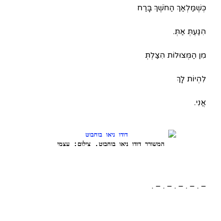
כְּשֶׁמַּלְאַךְ הַחֹשֶׁךְ בָּרַח
הִגַּעְתְּ אַתְּ.
מִן הַמְּצוּלוֹת הִצַּלְתְּ
לִהְיוֹת לָךְ
אֲנִי.
המשורר דודו ניאו בוחבוט. צילום: עצמי
– . – . – . – . – .