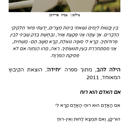
צילום: צביה פרידמן
בֵּין יַבָּשׁוֹת לְיָמִים נִשֵּׂאתִי בֵּינוֹת מְצָרִים, יָדַעְתִּי פִּזּוּר חֶלְקִיקֵי
הַדְּבָרִים. אַךְ עַתָּה אֲנִי פְּקַעַת אֲוִיר, נִבְחֶשֶׁת בַּדַּק שֶׁבֵּינִי לְבֵין
פְּרוּדוֹתֶיךָ. קְרָא לִי סוּפָה גּוֹאֶלֶת, קְרָא מַשָּׁב חַם- מַשְׁחִית,
אֲנִי מִסְתַּחְרֶרֶת בְּעֵין תְּנוּעוֹתֶיךָ. רְאֵה, מַהוּ הַנֶחְוֶה אִם לֹא
פְּסִיקַת הַמִּרְוָח.
הילה להב
, מתוך ספרה '
יחידה
', הוצאת הקיבוץ
המאוחד, 2011
אם האדם הוא רוח
אִם הָאָדָם הוּא רוּחַ-הָאָדָם קְרָא לִי
הוּרִיקָן, וְאִם תִּמְצָא לַחוּת וְאֵין-רוּחַ