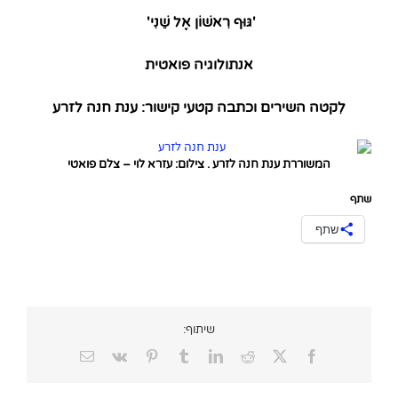
'גּוּף רִאשׁוֹן אֶל שֵׁנִי'
אנתולוגיה פואטית
לִקטה השירים וכתבה קטעי קישור: ענת חנה לזרע
המשוררת ענת חנה לזרע . צילום: עזרא לוי – צלם פואטי
שתף
שתף
שיתוף:
Email
Vk
Pinterest
Tumblr
LinkedIn
Reddit
Facebook
X