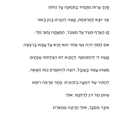
פָּנַיִךְ עֵרוֹת מִתָּמִיד בַּתְּמוּנָה עַל הַלּוּחַ.
אֲנִי יוֹצֵא לַמִּרְפֶּסֶת, קָשֶׁה לְהַבִּיט בָּהֶן בָּאוֹר.
קַו הָעֹרֶף מֵעִיד עַל מַשְׁבֵּר, הַמַּעֲקֶה נָמוּךְ מִדַּי.
אִם לַמֹּחַ יִהְיֶה גּוּף אַחֵר הוּא יָקִיא עַל עַצְמוֹ בָּרִצְפָּה.
קָשֶׁה לִי לְהִתְכּוֹפֵף. לְהָקִיא לֹא הִצְלַחְתִּי שְׁנָתַיִם.
מַשֶּׁהוּ עָצוּר בָּעִנְבָּל, רוֹצֶה לְהִתְפָּרֵק כְּמוֹ הַשְּׁאָר,
לְהַתִּיר עוֹד דִּמְעָה בִּזְכוּכִית. מָחָר אֶרְאֶה רוֹפֵא
שֶׁיִּתֵּן גְּזַר דִּין לַדַּלֶּקֶת. אוּלַי
אֵיבָר מְסֻבָּךְ, אוּלַי חֲרָטָה מַמְאֶרֶת