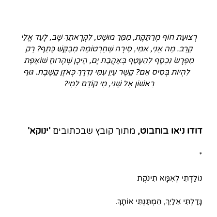
רְצוּעַת חוֹף מְרַתֶּקֶת, מִמֵּךְ מוּשָׁט, לִקְרָאתֵךְ שָׁב, לָעַד אֱלֵי
קֶרֶב. מַה אֲנִי, אִמִּי, סִירָה שֶׁחַרְטוֹמָהּ מְבַקֵּשׁ כָּתֵף? רַק
מִפְרָשׂ נִכְסָף לְהֵעָטֵף בְּאַהֲבַת יָם, הֵיכָן שֶׁהָרוּחַ שׁוֹאֶפֶת
לִהְיוֹת בְּסִיס אֵם? קֶשֶׁר עַיִן עִמִּי נִדְרָךְ כְּאֹזֶן קַשֶּׁבֶת. גּוּף
רִאשׁוֹן אֶל שֵׁנִי, מִי קוֹדֵם לְמִי?
דודו ניאו בוחבוט,
מתוך קובץ שבכתובים
'ינוקא'
*
נוֹלַדְתִּי לְאִמָּא תִּינֹקֶת
גָּדַלְתִּי אֵלַיִךְ, הִמְתַּנְתִּי אוֹתָךְ.