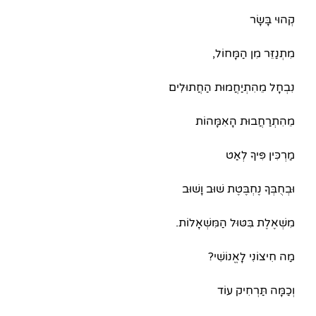
קְהוּי בָּשָׂר
מִתְנַזֵּר מִן הַמָּחוֹל,
נִבְחָל מֵהִתְיַחֲמוּת הַחֲתוּלִים
מֵהִתְרַחֲבוּת הָאִמָּהוֹת
מַרְכִּין פִּיךָ לְאַט
וּבְחֻבְּךָ נֶחְבֶּטֶת שׁוּב וָשׁוּב
מִשְׁאֶלֶת בִּטּוּל הַמִּשְׁאָלוֹת.
מַה חִיצוֹנִי לָאֱנוֹשִׁי?
וְכַמָּה תַּרְחִיק עוֹד