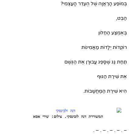
בְּמוֹפַע הָרַאֲוָה שֶׁל הֶעְדֵּר הָעַצְמִי?
הַבֵּט,
בְּאֶמְצַע הַחַלּוֹן
רוֹקְדוֹת יְלָדוֹת מַאֲמִינוֹת
תַּחַת גַּג שֶׁסָּפַג עֲבוּרָן אֶת הַגֶּשֶׁם
אֶת שִׁירַת הַגּוּף
הִיא שִׁירַת הַמַּחֲשָׁבוֹת.
המשוררת דנה לובינסקי. צילום: שירי אסא
– . – . – . – . – .