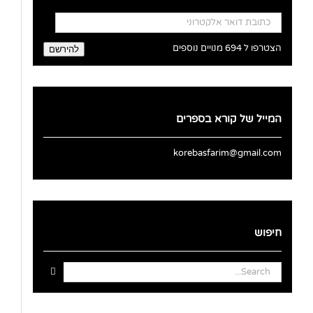
כתובת
דואר
אלקטרוני
הצטרפו ל 694 מנויים נוספים
להירשם
המייל של קורא בספרים
korebasfarim@gmail.com
חיפוש
Search
for: