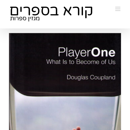
Ski
t
conten