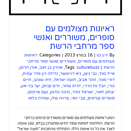
ראיונות מצולמים עם
סופרים, משוררים ואנשי
ספר מרחבי הרשת
By
ירין כץ
|
16 במרץ 2013
|
Categories:
ראיונות
מצולמים עם סופרים, משוררים ואנשי ספר מרחבי
הרשת
|
culturebuzz
Tags:
,
אהרון בן זאב
,
אורן הרמן
,
אייל מגד
,
גבי ניצן
,
גיא דוייטשר
,
גלילה רון פדר עמית
,
דורי מנור
,
זוהר אביב
,
חוצה ישראל
,
חיה שנהב
,
חיים
גורי
,
יובל נח הררי
,
יודית שחר
,
יורם קניוק
,
יער בר-און
,
יצחק לאור
,
ישראל זמיר
,
מיכה גודמן
,
נעם פרתום
,
סופרים קוראים
,
צבי ינאי
,
צרויה שלו
,
שהרה בלאו
המון ראיונות מצולמים עם סופרים ומשוררים קיימים ברחבי
הרשת. החלטתי לפתוח עמוד חדש ומתעדכן בבלוג, שבו אנסה
לאגד את כל הראיונות הללו. התחלתי מהתכנית "חוצה ישראל"