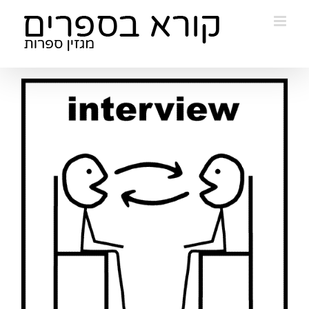
Ski
t
conten