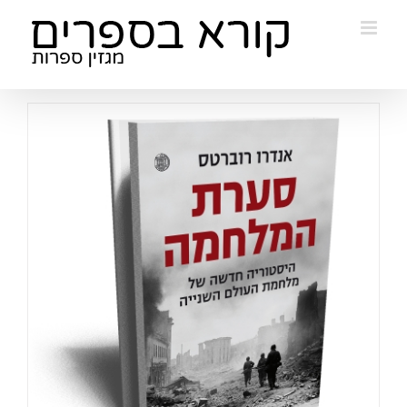
Ski
t
conten