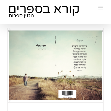
Ski
t
conten