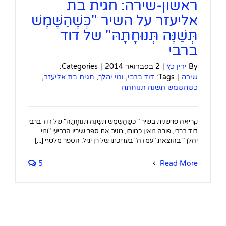
ראשון-שירה: חגית בת
אליעזר על השיר "כְּשֶׁהַשֶּׁמֶשׁ
תְּשַׁנֶּה תְּנוּחָתָהּ" של דוד
ברבי
By
ירין כץ
|
2 בפברואר 2014
|
Categories:
שירה
|
Tags:
דוד ברבי
,
ומי יהלך
,
חגית בת אליעזר
,
כשהשמש תשנה תנוחתה
קריאה פרשנית בשיר " כְּשֶׁהַשֶּׁמֶשׁ תְּשַׁנֶּה תְּנוּחָתָהּ" של דוד ברבי
דוד ברבי, פורה מאין כמותו, מניב את ספר שיריו הרביעי "ומי
יהלך" בהוצאת "עמדה" בעריכתו של רן יגיל. הספר מלטף [...]
5
Read More