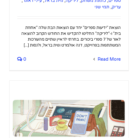
ספרים
,
כתונת משחק
,
ליריקה
,
נוית בראל
,
עילי ראונר
,
עריק
,
תמי שני
הוצאת "ידיעות ספרים" יחד עם הוצאות הבת שלה "אחוזת
בית" ו-"ליריקה" החליטו להקדיש את החודש הקרוב להוצאה
לאור של 7 ספרי ביכורים. בחרתי לראיין שתיים מהעורכות
המשתתפות בפרוייקט, דנה אולמרט ונוית בראל, ולנסות [...]
0
Read More