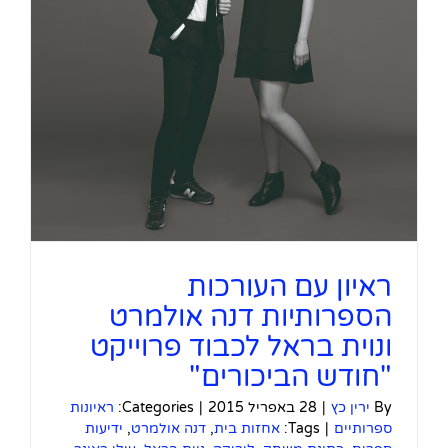
ראיון עם העורכות
הספרותיות דנה אולמרט
ונוית בראל לכבוד פרוייקט
"חודש הביכורים"
By
ירין כץ
|
28 באפריל 2015
|
Categories:
ראיונות
ספרותיים
|
Tags:
אחזות בית
,
דנה אולמרט
,
ידיעות