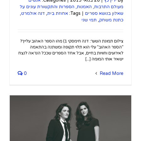
By
ירין כץ
|
26 במאי 2015
|
Categories:
אנשים
מעולם התרבות, האמנות, הספרות והתקשורת עונים על
שאלון בנושא ספרים
|
Tags:
אחוזת בית
,
דנה אולמרט
,
כתנת משחק
,
תמי שני
צילום תמונת השער: דנה חימסקי 1) מהו הספר האהוב עלייך?
"הספר האהוב" עלי הוא תלוי תקופה ומשתנה בהתאמה
לאירועים וחוויות בחיים, אבל אחד הספרים שככל הנראה לנצח
ישאיר אותי המומה [...]
0
Read More