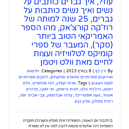
עוז?, איך גברים כותבים על
נשים ואיך נשים כותבות על
גברים, 25 שנה למותה של
רוז'קה קורצ'אק, מהו הספר
האמריקאי הטוב ביותר
(סקר), המעבר של ספרי
קומיקס לטלוויזיה ועצות
לחיים מאת וולט ויטמן
By
ירין כץ
|
8 במרץ 2013
|
Categories:
חדשות
ואירועים ספרותיים מהארץ ומהעולם
,
לינקים ספרותיים
לסוף השבוע
|
Tags:
ארנה קאזין
,
דנה אולמרט
,
וולט
ויטמן
,
וירג'ניה וולף
,
חגית גרוסמן
,
יוני זאבו
,
מרגרט
אטווד
,
נועה אסטרייכר
,
עדנה אברמסון
,
צבי אבינר ופני
,
רונית מטלון
,
שרון גבע
1) לכבוד יום האשה, הסופרת רונית מטלון והעורכת וחוקרת
הספרות דנה אולמרט מנסות להבין למה אין לנו סופרת