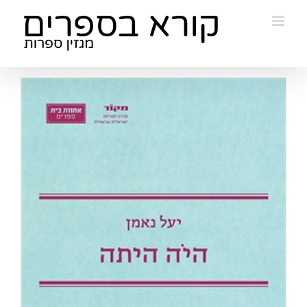
Ski
t
conten