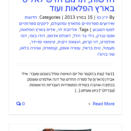
בארץ הפלאות ועוד
By
ירין כץ
|
15 במרץ 2013
|
Categories:
חדשות
ואירועים ספרותיים מהארץ ומהעולם
,
לינקים ספרותיים
לסוף השבוע
|
Tags:
אליזבת לוי
,
אליס בארץ הפלאות
,
אסף גברון
,
גילי בר הלל
,
דאגלס אדמס
,
דודו בוסי
,
דנה
אולמרט
,
דני קרמן
,
הוצאת זיקית
,
טימוטי סניידר
,
מעמול
,
נוית בראל
,
עטרה אופק
,
קומפרס
,
שהרה בלאו
,
שני בוינג'ו
1) עוד קצת בהקשר של יום האישה שחל בשבוע שעבר: אילי
אבידן (הארץ) על ספרה החדש של דנה אולמרט שעוסק
בכתיבה ואהבה בשירת המשוררות העבריות הראשונות.
(עברית) *) כיוון שעיתון [...]
0
Read More