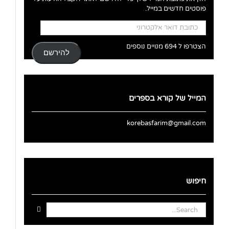
פוסטים חדשים במייל.
כתובת
דואר
אלקטרוני
הצטרפו ל 694 מנויים נוספים
להירשם
המייל של קורא בספרים
korebasfarim@gmail.com
חיפוש
Search
for: