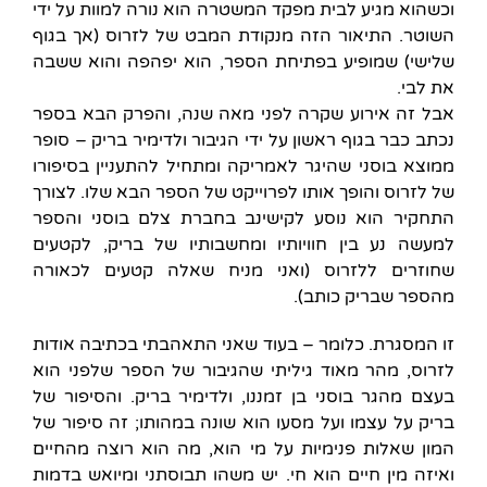
וכשהוא מגיע לבית מפקד המשטרה הוא נורה למוות על ידי
השוטר. התיאור הזה מנקודת המבט של לזרוס (אך בגוף
שלישי) שמופיע בפתיחת הספר, הוא יפהפה והוא ששבה
את לבי.
אבל זה אירוע שקרה לפני מאה שנה, והפרק הבא בספר
נכתב כבר בגוף ראשון על ידי הגיבור ולדימיר בריק – סופר
ממוצא בוסני שהיגר לאמריקה ומתחיל להתעניין בסיפורו
של לזרוס והופך אותו לפרוייקט של הספר הבא שלו. לצורך
התחקיר הוא נוסע לקישינב בחברת צלם בוסני והספר
למעשה נע בין חוויותיו ומחשבותיו של בריק, לקטעים
שחוזרים ללזרוס (ואני מניח שאלה קטעים לכאורה
מהספר שבריק כותב).
זו המסגרת. כלומר – בעוד שאני התאהבתי בכתיבה אודות
לזרוס, מהר מאוד גיליתי שהגיבור של הספר שלפני הוא
בעצם מהגר בוסני בן זמננו, ולדימיר בריק. והסיפור של
בריק על עצמו ועל מסעו הוא שונה במהותו; זה סיפור של
המון שאלות פנימיות על מי הוא, מה הוא רוצה מהחיים
ואיזה מין חיים הוא חי. יש משהו תבוסתני ומיואש בדמות