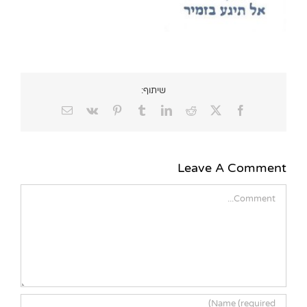
שיתוף:
Email
Vk
Pinterest
Tumblr
LinkedIn
Reddit
Facebook
X
Leave A Comment
Comment