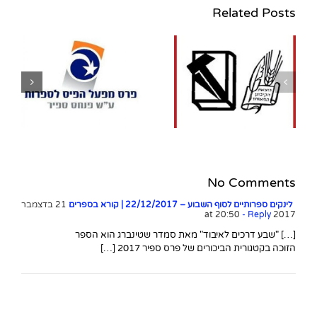
Related Posts
נגה אלבלך מונתה
למנכ"לית הוצאת הקיבוץ
ה
המאוחד – ספרית
פועלים במקומו של פרופ'
עוזי שביט שפרש
No Comments
לינקים ספרותיים לסוף השבוע – 22/12/2017 | קורא בספרים
21 בדצמבר
- Reply
2017 at 20:50
[…] "שבע דרכים לאיבוד" מאת סמדר שטינברג הוא הספר
הזוכה בקטגורית הביכורים של פרס ספיר 2017 […]