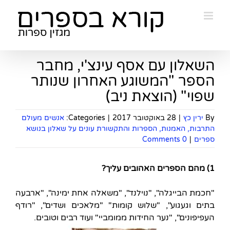
Ski
t
conten
השאלון עם אסף עינצ'י, מחבר
הספר "המשוגע האחרון שנותר
שפוי" (הוצאת ניב)
By
ירין כץ
|
28 באוקטובר 2017
|
Categories:
אנשים מעולם
התרבות, האמנות, הספרות והתקשורת עונים על שאלון בנושא
ספרים
|
0 Comments
1) מהם הספרים האהובים עליך?
"חכמת הבייגלה", "נוילנד", "משאלה אחת ימינה", "ארבעה
בתים וגעגוע", "שלוש קומות" "מלאכים ושדים", "רודף
העפיפונים", "נער החידות ממומביי" ועוד רבים וטובים.