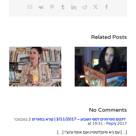
Email
Vk
Pinterest
Tumblr
LinkedIn
Reddit
Facebook
X
Related Posts
ש
השאלון עם שילה פרבר,
מחברת הנובלה הגרפית
"לילה טוב ינקלה ריצ'קין"
No Comments
לינקים ספרותיים לסוף השבוע – 3/11/2017 | קורא בספרים
2 בנובמבר
- Reply
2017 at 19:31
[…] עם גיא פינקלשטיין ועם אסף עינצ'י […]