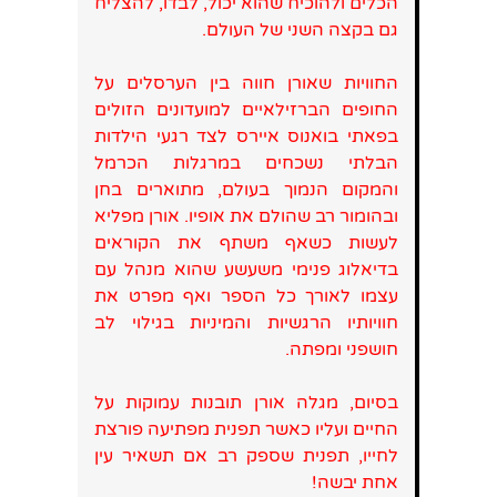
הכלים ולהוכיח שהוא יכול, לבדו, להצליח
גם בקצה השני של העולם.
החוויות שאורן חווה בין הערסלים על
החופים הברזילאיים למועדונים הזולים
בפאתי בואנוס איירס לצד רגעי הילדות
הבלתי נשכחים במרגלות הכרמל
והמקום הנמוך בעולם, מתוארים בחן
ובהומור רב שהולם את אופיו. אורן מפליא
לעשות כשאף משתף את הקוראים
בדיאלוג פנימי משעשע שהוא מנהל עם
עצמו לאורך כל הספר ואף מפרט את
חוויותיו הרגשיות והמיניות בגילוי לב
חושפני ומפתה.
בסיום, מגלה אורן תובנות עמוקות על
החיים ועליו כאשר תפנית מפתיעה פורצת
לחייו, תפנית שספק רב אם תשאיר עין
אחת יבשה!