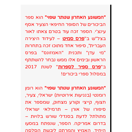
"המשוגע האחרון שנותר שפוי"
הוא ספר
הביכורים של הסופר החיפאי הצעיר אסף
עינצ'י. הספר זכה עוד בטרם צאתו לאור
בצל"ש ב"
פרס סמיט
– לעידוד היצירה
העברית", סיפור אחד מתוכו זכה בתחרות
"מי עדן" ותכנית "האמזונס" בפרס
הראשון ובימים אלו ממש נבחר להשתתף
ב"
פרס ספיר לספרות
" לשנת 2017
במסלול ספרי ביכורים!
"המשוגע האחרון שנותר שפוי"
הוא רומן
רומנטי (בנגיעות אירוטיות) ישראלי, צעיר,
חצוף, קייצי וקורע מצחוק, שמספר את
סיפורו של אורן – תרמילאי ישראלי
מתולתל לדעת בסנדלי שורש בלויות –
בדרום אמריקה. הספר, שנפתח במסעו
היחיד, האמיץ והמרתק ליבשת הסלסה