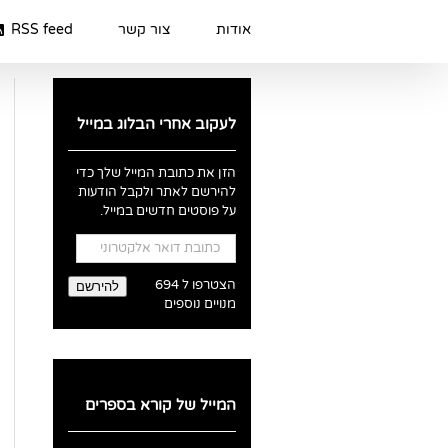
Ski
t
אודות
צור קשר
RSS feed
conten
לעקוב אחרי הבלוג במייל
הזן את כתובת המייל שלך כדי
להירשם לאתר ולקבל הודעות
על פוסטים חדשים במייל.
כתובת
דואר
אלקטרוני
הצטרפו ל 694
להירשם
מנויים נוספים
המייל של קורא בספרים