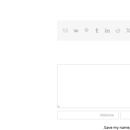
Email
Vk
Pinterest
Tumblr
LinkedIn
Reddit
Faceb
X
Save my name, 