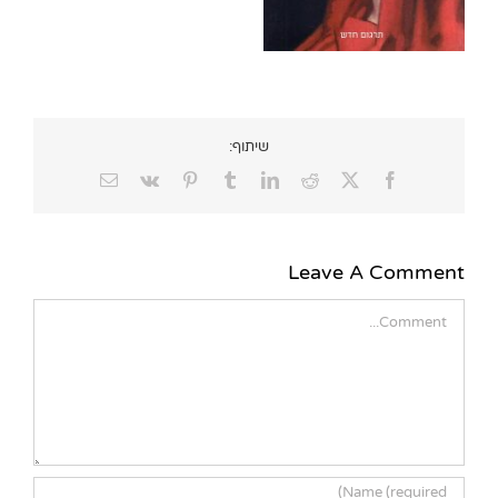
שיתוף:
Email
Vk
Pinterest
Tumblr
LinkedIn
Reddit
Facebook
X
Leave A Comment
Comment