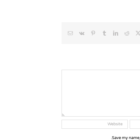
Email
Vk
Pinterest
Tumblr
LinkedIn
Reddit
Faceb
X
Save my name, 