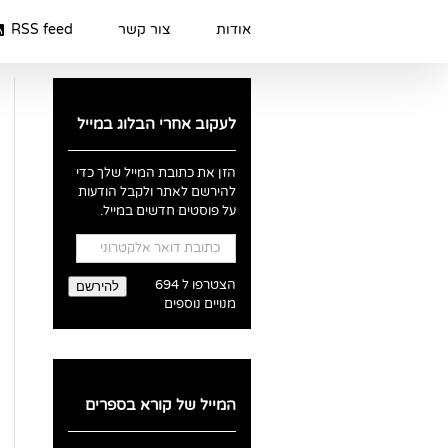
Ski
t
אודות
צור קשר
RSS feed
conten
לעקוב אחרי הבלוג במייל
הזן את כתובת המייל שלך כדי
להירשם לאתר ולקבל הודעות
על פוסטים חדשים במייל.
כתובת
דואר
אלקטרוני
הצטרפו ל 694
להירשם
מנויים נוספים
המייל של קורא בספרים