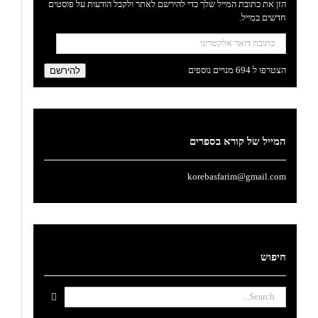
הזן את כתובת המייל שלך כדי להירשם לאתר ולקבל הודעות על פוסטים
חדשים במייל.
כתובת
דואר
אלקטרוני
הצטרפו ל 694 מנויים נוספים
להירשם
המייל של קורא בספרים
korebasfarim@gmail.com
חיפוש
Search
for: