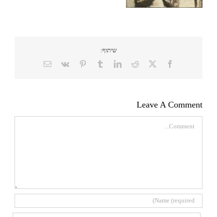
שיתוף:
Email
Vk
Pinterest
Tumblr
LinkedIn
Reddit
Facebook
X
Leave A Comment
Comment