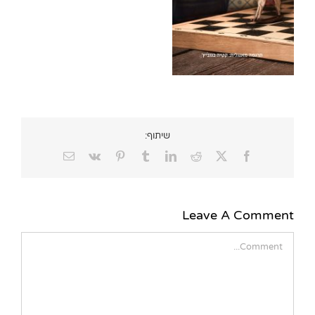
שיתוף:
Email
Vk
Pinterest
Tumblr
LinkedIn
Reddit
Facebook
X
Leave A Comment
Comment