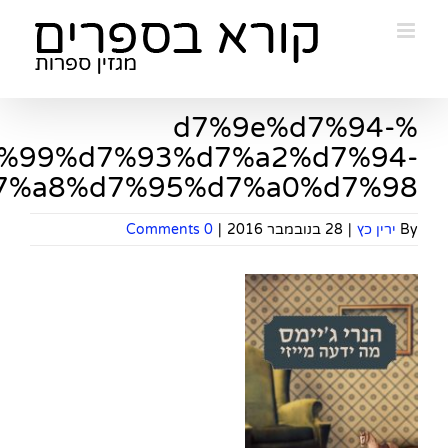
Ski
t
conten
%d7%9e%d7%94-
%99%d7%93%d7%a2%d7%94-
7%a8%d7%95%d7%a0%d7%98
By
ירין כץ
|
28 בנובמבר 2016
|
0 Comments