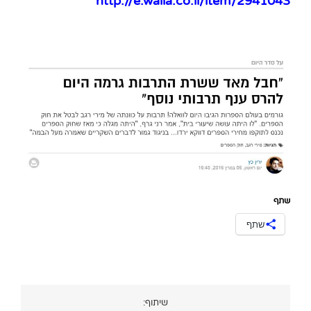
http://e.walla.co.il/item/2941043
שתף
שתף
שיתוף: