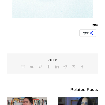
שתף
שתף
שיתוף:
Email
Vk
Pinterest
Tumblr
LinkedIn
Reddit
Facebook
X
Related Posts