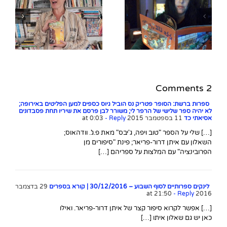
ש
השאלון עם שילה פרבר,
מחברת הנובלה הגרפית
"לילה טוב ינקלה ריצ'קין"
2 Comments
ספרות ברשת: הסופר פטריק נס הוביל גיוס כספים למען הפליטים באירופה;
לא יהיה ספר שלישי של הרפר לי; משורר לבן פרסם את שיריו תחת פסבדונים
אסיאתי כד
11 בספטמבר 2015 at 0:03
- Reply
[…] שלי על הספר "טוב ויפה, ג'יבס" מאת פ.ג'. וודהאוס;
השאלון עם איתן דרור-פריאר; פינת "סיפורים מן
הפרובינציה" עם המלצות על ספריהם […]
לינקים ספרותיים לסוף השבוע – 30/12/2016 | קורא בספרים
29 בדצמבר
- Reply
2016 at 21:50
[…] אפשר לקרוא סיפור קצר של איתן דרור-פריאר. ואילו
כאן יש גם שאלון איתו […]