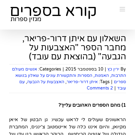
Ski
t
conten
השאלון עם איתן דרור-פריאר,
מחבר הספר "האצבעות על
הגבעה" (בהוצאת עם עובד)
By
ירין כץ
|
10 בספטמבר 2015
|
Categories:
אנשים מעולם
התרבות, האמנות, הספרות והתקשורת עונים על שאלון בנושא
ספרים
|
Tags:
איתן דרור-פריאר
,
האצבעות על הגבעה
,
עם
עובד
|
2 Comments
1) מהם הספרים האהובים עלייך?
הראשונים שעולים לי לראש עכשיו: גן הבטון של איאן
מקיואן, והיום איננו כלה של אייטמטוב צ'ינגיס, המחברת
הגדולה של אגוטה קריסטוף, הבוקר הראשון בגן עדן של