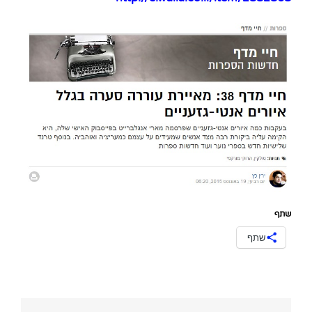
שתף
שתף