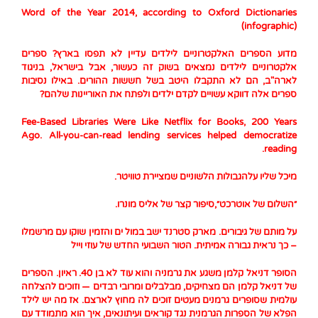
Word of the Year 2014, according to Oxford Dictionaries
(infographic)
מדוע הספרים האלקטרוניים לילדים עדיין לא תפסו בארץ? ספרים
אלקטרוניים לילדים נמצאים בשוק זה כעשור, אבל בישראל, בניגוד
לארה"ב, הם לא התקבלו היטב בשל חששות ההורים. באילו נסיבות
ספרים אלה דווקא עשויים לקדם ילדים ולפתח את האוריינות שלהם?
Fee-Based Libraries Were Like Netflix for Books, 200 Years
Ago. All-you-can-read lending services helped democratize
reading.
מיכל שליו על
הגבולות הלשוניים שמציירת טוויטר
.
״השלום של אוטרכט״,
סיפור קצר של אליס מונרו
.
על מותם של גיבורים. מארק סטרנד ישב במול ים והזמין שוקו עם מרשמלו
– כך נראית גבורה אמיתית. הטור השבועי החדש של עוזי וייל
הסופר דניאל קלמן משגע את גרמניה והוא עוד לא בן 40. ראיון. הספרים
של דניאל קלמן הם מצחיקים, מבלבלים ומרובי רבדים — וזוכים להצלחה
עולמית שסופרים גרמנים מעטים זוכים לה מחוץ לארצם. אז מה יש לילד
הפלא של הספרות הגרמנית נגד קוראים ועיתונאים, איך הוא מתמודד עם