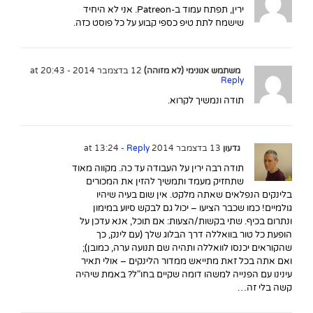
ירין, תפתח עמוד ב-Patreon. אני לא היחיד
שישמח לתת טיפ כספי קבוע על כל פוסט כזה.
משתמש אנונימי (לא מזוהה)
12 בדצמבר 2014 at 20:43
-
Reply
תודה ונמשיך לקרוא.
גדעון
13 בדצמבר 2014 at 13:24
- Reply
תודה רבה ירין על העבודה עד כה. מקווה מאוד
שתחזיק מעמד ותמשיך להזין את המכורים
בלינקים הנפלאים שאתה מלקט. אין שום בעיה שיהיו
גולמיים! כמו שכבר הציעו – יכול גם לבקש סיוע במימון
ונתרום בכיף. שתי בקשות/הצעות: אם תוכל, אנא עדכן על
הופעת כל טור בוואללה דרך הבלוג שלך (עם לינק, כך
שהקוראים יכנסו לוואללה ותהיה שם תנועה ערה, כמובן);
ואם אתה בכל זאת מתייאש ממדור הלינקים – אולי תאיר
עינינו עם הפנייה למשהו דומה שקיים בחו"ל? באמת שיהיה
קשה בלי זה…