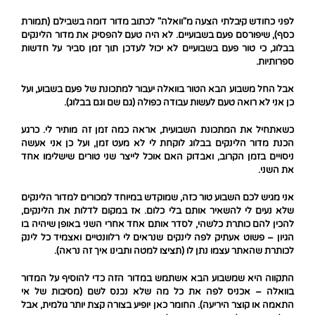
לפני כחודש קיבלתי הצעה מ"וואלה" לכתוב מדור דומה בשבילם (תמורת
כסף), שיפורסם פעם בשבועיים. לא היה טעם להפסיק את מדור הלינקים
בבלוג, כי טור פעם בשבועיים לא יכול לעדכן תוך זמן סביר על חדשות
ספרותיות.
אבל החל משבוע הבא הטור בוואלה יעבור למתכונת של פעם בשבוע, ועל
כן אני לא רואה טעם לעשות עבודה כפולה (גם שם וגם בבלוג).
כשאתחיל את המתכונת השבועית, אראה כמה זמן זה מותיר לי. כרגע
הכנת מדור הלינקים בבלוג לוקחת לי לא מעט זמן, ועל כן אני אעשה
ניסויים בזמן הקרוב, ואבדוק האם אוכל לייצר שני טורים שישלימו אחד
את השני.
אני מגיש לכם השבוע טור כזה, שמוקדש במיוחד למכורים למדור הלינקים
שלא נעים לי להשאיר אותם בלי כלום. אז במקום לדלות את הלינקים,
להכין להם כותרת כלשהי, לסדר אותם אחד אחרי השני באופן שיהיה בו
הגיון – פשוט אעתיק לפה לינקים שנראים לי רלוונטיים ואצמיד כל לינק
לכותרת שהאתר עצמו נתן לו (תציצו למטה ותבינו איך זה נראה).
התקווה היא שמשבוע הבא אשתמש במדור הזה כדי להוסיף על המדור
בוואלה – אכניס לפה את כל מה שלא נכנס לשם (מסיבות של אי
התאמה או קוצר היריעה). החומר כאן יופיע בצורה קצת יותר גולמית, אבל