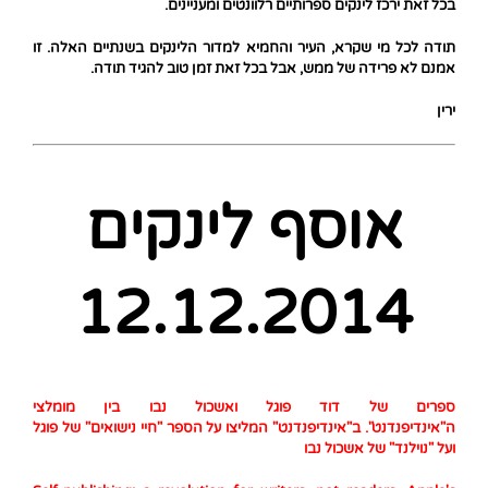
בכל זאת ירכז לינקים ספרותיים רלוונטים ומעניינים.
תודה לכל מי שקרא, העיר והחמיא למדור הלינקים בשנתיים האלה. זו
אמנם לא פרידה של ממש, אבל בכל זאת זמן טוב להגיד תודה.
ירין
אוסף לינקים
12.12.2014
ספרים של דוד פוגל ואשכול נבו בין מומלצי
ה"אינדיפנדנט". ב"אינדיפנדנט" המליצו על הספר "חיי נישואים" של פוגל
ועל "נוילנד" של אשכול נבו