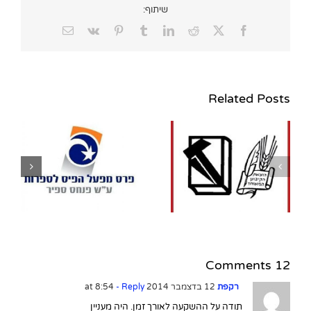
שיתוף:
Email
Vk
Pinterest
Tumblr
LinkedIn
Reddit
Facebook
X
Related Posts
נגה אלבלך מונתה
למנכ"לית הוצאת הקיבוץ
ה
המאוחד – ספרית
פועלים במקומו של פרופ'
עוזי שביט שפרש
12 Comments
רקפת
12 בדצמבר 2014 at 8:54
- Reply
תודה על ההשקעה לאורך זמן. היה מעניין