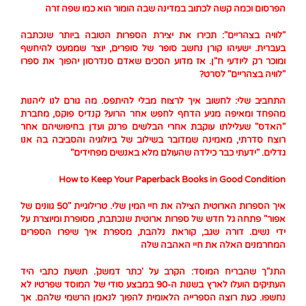
הפרסום וכמה קשה לכתוב במדינה שבה הומור הוא כמו שפה זרה
"לוויה בצהריים": תכירו את יצירת הספרות הטובה ביותר שנכתבה
בעברית. ישעיהו קורן נחשב סופר של סופרים, יוצר שממעט להיחשף
ומוכר רק ליודעי ח"ן. אז מדוע הסכים שאדם סנדרסון יהפוך את ספרו
"לוויה בצהריים" לסרט?
התחביב שלי: לחשוב איך לרצוח מבלי להיתפס. מה גורם לנו ליהנות
מהפחד ומאיפה מגיע הדחף לחפש אחר הרוע? קנדיס פוקס, מחברת
"האדס" שעלילתו עוקבת אחרי הבלשים פרנק ועדן בחיפושיהם אחר
רוצח סדרתי, מאמינה שמדובר בשילוב של ביולוגיה והסביבה בה אנו
גדלים. "ידעתי כבר כילדה שהעולם מלא באנשים מפחידים"
How to Keep Your Paperback Books in Good Condition
איך הספרות הארוטית הצילה את חיי המין שלי. טרילוגיית "50 גוונים של
אפור" פתחה גל חדש של ספרות ארוטית שנכתבת, מסופרת ומיוצרת על
ידי נשים. דורה שגב, קוראת נלהבת, מספרת איך שיפרו הספרים
המחרמנים האלה את חיי האהבה שלה
התנ"ך שהבריח המוסד: הקרב על 'כתר דמשק'. תשעת כתבי היד
העתיקים הועלו לארץ בשנות ה-90 במבצע סודי של המוסד שפרטיו לא
נחשפו. כעת רוצה הספרייה הלאומית להפוך לנאמן הרשמי שלהם. אך