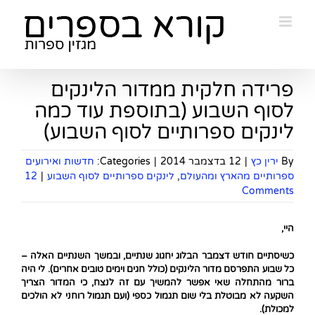
Ski
t
conten
פרידה חלקית ממדור הלינקים
לסוף השבוע (בתוספת עוד כמה
לינקים ספרותיים לסוף השבוע)
By
ירין כץ
|
12 בדצמבר 2014
|
Categories:
חדשות ואירועים
ספרותיים מהארץ ומהעולם
,
לינקים ספרותיים לסוף השבוע
|
12
Comments
היי,
כשיסתיים חודש דצמבר הבלוג יחגוג שנתיים, ובמשך השנתיים האלה –
כל שבוע התפרסם מדור הלינקים (כולל חגים וימים טובים אחרים). לי היה
ברור מהתחלה שאי אפשר להמשיך עם זה לנצח, כי המדור הצריך
השקעה לא מבוטלת בלי שום תגמול כספי (ועם תגמול רוחני לא הולכים
למכולת).