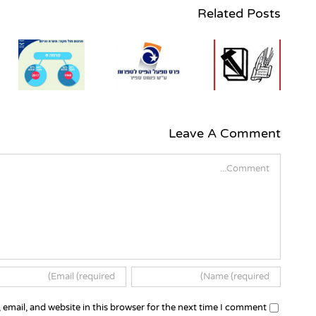
Related Posts
נגה אלבלך
מונתה
למנכ"לית
הוצאת
נבחרה
הקיבוץ
הרשימה
ה
המאוחד –
הארוכה של
ה
ספרית
פרס ספיר
פועלים
לשנת
במקומו של
2018
Leave A Comment
פרופ' עוזי
שביט
Comment
שפרש
email, and website in this browser for the next time I comment.