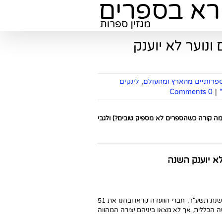
נוער לא יוענק
ספרותיים מהארץ ומהעולם
,
לינקים
0 Comments
|
(מה קורה כשהספרים לא מספיק טובים?) ולגבי
א יוענק השנה
ועדת "פרס דףדף" מודיעה בצער על החלטתה שלא להעניק את הפרס לשנת תשע"ד. חברי הוועדה קראו ובחנו את 51
ה הכללית, אך לא מצאו ביניהם יצירה המהווה