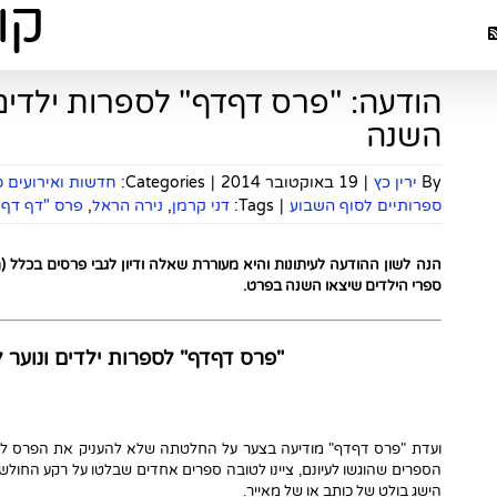
הודעה: "פרס דףדף" לספרות ילדים ו
השנה
By
ירין כץ
|
19 באוקטובר 2014
|
Categories:
חדשות ואירועים 
ספרותיים לסוף השבוע
|
Tags:
דני קרמן
,
נירה הראל
,
פרס "דף דף"
הנה לשון ההודעה לעיתונות והיא מעוררת שאלה ודיון לגבי פרסים בכלל 
ספרי הילדים שיצאו השנה בפרט.
"פרס דףדף" לספרות ילדים ונוער ל
הספרים שהוגשו לעיונם, ציינו לטובה ספרים אחדים שבלטו על רקע החולש
הישג בולט של כותב או של מאייר.