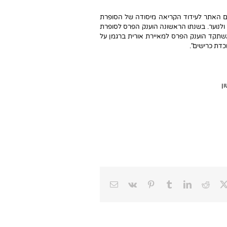
עם האתר לעידוד הקריאה מיסודה של הסופרת
ולנוער. בשנתו הראשונה הוענק הפרס לסופרת
אשתקד הוענק הפרס למאיירת אורית ברגמן על
כדת כרישים".
ן
Email
Vk
Pinterest
Tumblr
LinkedIn
Reddit
Faceb
X