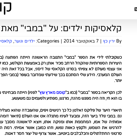
קלאסיקות ילדים: על "במבי" מאת 
By
ירין כץ
|
7 באוקטובר 2014
|
Categories:
ילדים ונוער
,
קלאסיק
כשקיבלתי לידי את הספר "במבי" התגובה הראשונה הייתה הפתעה (בסגנ
היצירות הספרותיות שהקהל הרחב מכיר אותן רק באמצעות הקולנוע, כמו למ
אני עצמי מעולם לא צפיתי בסרט הקלאסי של דיסני, אבל בכל זאת היה ל
העולם המערבי. הידע שלי הסתכם בכך שידעתי שמדובר בעופר (במבי הפך ל
יותר.
לכן הקריאה בספר "במבי" (כמו ב"
קוסם מארץ עוץ
" לפניו) הייתה מבחינתי 
בו הוא חי, וזה היה מפגש מהנה, מרגש, מפתיע ולפעמים גם משעשע.
תיאורי היער של פליקס זאלטן כל כך רגישים ויפים, שהעובדה שהוא מצליח
נס. במבי נולד ביער הזה, ומבעד לעיניו מתגלה אט אט העולם (תיאור דומה 
אמותיה של אמו, המחממת אותו ומניקה אותו, ויוצא לראשונה מסבך עצ
להרגיש את השמש, ולקפץ כאוות נפשו, וזהו כמובן אושר אמיתי. רמת ה
סרטוני החתלתולים והכלבלבים ביוטיוב. אושר צרוף של יצור חסר דאגות.