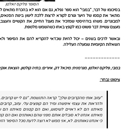
הסופר פליקס זאלטן
בסיכומו של דבר, "במבי" הוא ספר נפלא, גם אם הוא לא בהכרח מתאים ליל
מתאר את קסמו של היער וגורם לקורא לרצות ללכת לישון בינות הסנאים, 
למבוגרים. משהו בודהיסטי שמזכיר את מעגל החיים, את הקשיים והעצב,
מעצם עשיית דבר פשוט כמו לקפץ באחו כשהשמש מלטפת.
ובאשר לרכים בשנים – יכול להיות שכדאי להקריא להם את הסיפור ולא
השאלות הקיומיות שמעלה העלילה.
_____________
במבי, פליקס זאלטן. מגרמנית: מיכאל דק. איורים: בתיה קולטון. הוצאת אוקיאנוס ומודן. 85
ציטוט נבחר:
"עזוב אותי מהקרובים שלך," קראה התנשמת. "גם לי יש קרובים.
ולהראות את עצמי איפשהו ומיד הם קופצים עלי. עזוב, קרובים
מאיתנו הם לא ראויים לשימוש, ואם הם קטנים מאיתנו הם ש
מאיתנו אנחנו לא סובלים אותם מפני שהם גאוותנים ואם הם קטנ
כי אנחנו גאוותנים. לא, אני ממש לא רוצה לדעת מכל הסיפור הזה