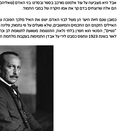
אבל היא מצביעה על עוד אלמנט מורכב בספר ובסרט: בני האדם (שאליהם פ
הם אלה שרוצחים בדם קר את אמו היקרה של במבי החמוד.
כמובן שגם חיות היער הן משל לבני האדם. ישנו את האיל מלכך הפנכה ש
האיילים הזקנים הם החכמים והמיושבים, שלא פועלים על פי גחמות; פלינ
"נשיים"; הסנאי הוא חפרן בלתי נלאה; התנשמת משוועת לתשומת לב וכו
לאור בשנת 1923 ונתפס כמבט לירי על אבדן התמימות בעקבות מלחמת העולם הראשונה).