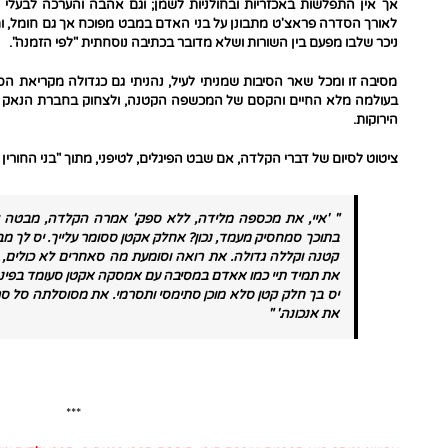
אך אין התפלשות באכזריות ובחולניות לשמן; וגם אהבה והערכה לבעלי 
לאורך הסדרה פראצ'ט מתבונן על בני האדם במבט מפוכח אך גם חומל, ומציע
ניכר שלבו מפעם בין השורות ושלא מדובר בכתיבה נוסחתית "לפי הזמנה".
מסיבה זו ומכל שאר הסיבות שמניתי לעיל, נהניתי גם כגדולה מקריאת 
בעולמה מלא החיים והקסם של המכשפה הקטנה, ולצחוק בחברת הנאק מאק
הירוקות.
ציטוט לסיום של דברי הקלדה, אם שבט הפיגלים, לטיפני, מתוך "בני החורין 
" 'איי, את מכספה מלידה, ללא ספק,' אמרה הקלדה, מבטה י
בתוכך סמחסיק מעמד, נכון? אחלק אקטן ססומר עלייך. יס לך מב
קטנה וקללה גדולה. את רואה וסומעת מה סאחרים לא כולים, א
את תמיד תיי כמו אאדם במסיבה עם אמסקה אקטן סעומד בפינה 
יס בך חלק קטן סלא מוכן סתימסי ותסרמי. את מסוסלתה סל סרה
את אנכונה.' "
***