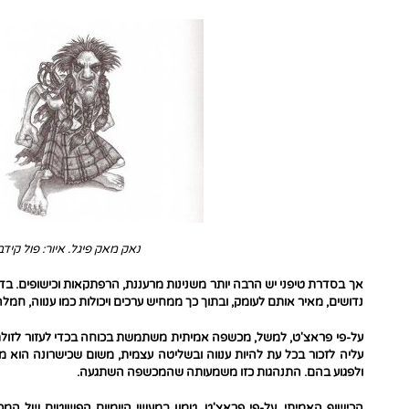
נאק מאק פיגל. איור: פול קידב
אך בסדרת טיפני יש הרבה יותר משנינות מרעננת, הרפתקאות וכישופים. בד
נדושים, מאיר אותם לעומק, ובתוך כך ממחיש ערכים ויכולות כמו ענווה, חמלה
על-פי פראצ'ט, למשל, מכשפה אמיתית משתמשת בכוחה בכדי לעזור לזולת –
עליה לזכור בכל עת להיות ענווה ובשליטה עצמית, משום שכישרונה הוא 
ולפגוע בהם. התנהגות כזו משמעותה שהמכשפה השתגעה.
הכישוף האמיתי, על-פי פראצ'ט, טמון במעשי היומיום הפשוטים של המכ