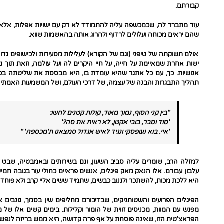
קבורתם.
עוד מתברר לה, שכמכשפה עליה להתמודד לא רק עם ישויות אפלות, אלא
שהם יראים מכוחה ועלולים לרדוף ולהרוג אותה בהאשמות שווא.
אולם תשוקתה של טיפני (וגם של הקורא) לעלילות מסעירות ולכישופים גדו
ישות אחרת שמאיימת על חייה, על חיי היקרים לה ועל עולמה, וזאת תוך ג
אנושיות. כך, עם כל אתגר שהיא עומדת בו, היא מבססת את שליטתה בכו
תהליך התבגרות והבנה של עצמה, של דרכי העולם, ושל המשמעות האמתית
"בין קני הסוף, נמוך מאוד, קולות קטנים לחשו:
'סוד וסבר, בובי אקטן, לא ראית את סה?'
'איי. בוא נעופסקי ונגיד לאיש אגדול סמצאנו ת'מכספה.' "
למזלה הרב, שומרים עליה סביב השעון, וגם בשירותים ובאמבטיה, שבט 
עלבון עבורם. אלו הנאק מאק פיגלים, אנשים פראיים כחולי עור בגובה ח
היא ללכת מכות, להשתכר ולגנוב כבשים, שתמיד ששים אליי קרב ולא פוחדים
הפיגלים הפרועים והשטותניקים, שבדיבורם מחליפים שין בסמך, גונבים
מפגש עם המוות, מכניסים זווית של הומור וקלילות. בימים קשים אלו של 
הפראצ'טית הזו, שאינה פוסחת על אף פרה קדושה, היא ממש בריזה לנפש.