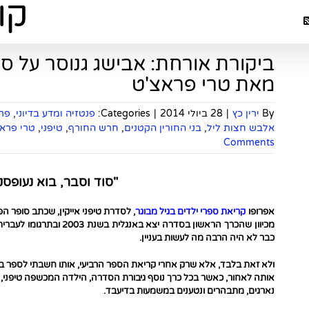
ביקורת אורחת: אבישג גנוסר על סד
מאת טרי פראצ'ט
By
ירין כץ
|
28 ביולי 2014
|
Categories:
פנטזיה ומדע בדיוני
,
פרו
אלבש חצות ליל
,
בני החורין הקטנים
,
חרש החורף
,
טיפני
,
טרי פרא
Comments
"סוד וסבר, בוא נעופסקי
אפרופו
קריאת ספרי ילדים בגיל מבוגר
, לסדרת טיפני אייקין, שכתב סופר ה
כבר לא היה הרבה מה לעשות בעניין.
ולא זאת בלבד, אלא שרק אחרי קריאת הספר הרביעי, אותו חשבתי לספר ב
אותה לאחור, כאשר בכל כרך נוסף גיבורת הסדרה, הילדה המכשפה טיפני, 
נארגים, מתבהרים ונטענים במשמעות בדיעבד.