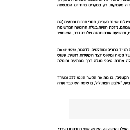
דה מעמיקות. רק במקרים מיוחדים המכשפה
גלים אמנם כעורים, חסרי תרבות ופרועים (וגם
ם. לעומתם, מלכת הפיות בעלת ההופעה המרשימה
צ'ט, ובהופעת אורח מהנה שלו בסדרה, הוא מוצג
תמיד ברורים ומוחלטים. לדוגמה, טיפני יוצאת
של קנאה ומיאוס לצד היקשרות רגשית, פשוט
לה אחרת טיפני מגלה דרך מפתיעה וחומלת
 הקטנים", בו מתואר הקשר הנוגע ללב ומעורר
, "אלבש חצות ליל", בו טיפני היא כבר נערה
י העילג והמשעשע הצחיק אותי בתרגומו העברי,