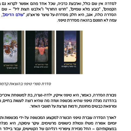
לסדרה אין שם כולל, וארבעת כרכיה, שכל אחד מהם אפשר לקרוא גם בנפר
הקטנים", "כובע מלא שמיים", "חרש החורף" ו"אלבש חצות ליל" – ש
הסדרה כולה, אגב, היא חלק מסדרת-על שיצר פראצ'ט, "
עולם הדיסק
עמה לא תפגום בהנאה מסדרת טיפני.
סדרת ספרי טיפני בהוצאת קדמת
גיבורת הסדרה, כאמור, היא טיפני אייקין, ילדה-נערה, בת למשפחת איכר
בהדרגה מגלה טיפני שהיא מכשפה ושזה מה שהיא רוצה לעשות בחיים, כ
ומרפאת כבשים מחוננת, ודמות נערצת על תושבי האזור.
לאורך הסדרה עוברת טיפני הכשרה למקצוע המכשפה על-ידי מכשפות ותיק
יומיום אפורה משלו ונטולת כישופים מרשימים. עיקר עיסוקה, היא מג
במצוקותיהם – החל מגזירת ציפורניי רגליהם של הקשישים, עבור ביילוד ה