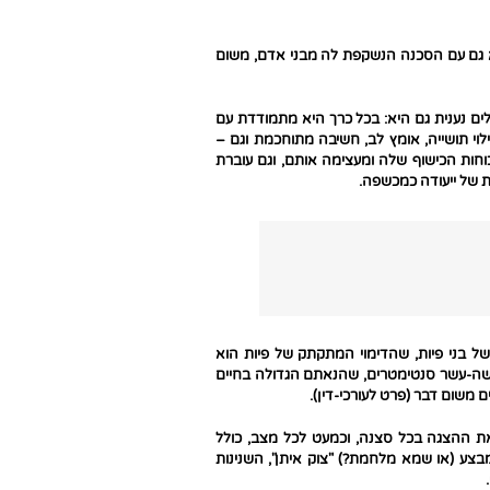
 גם עם הסכנה הנשקפת לה מבני אדם, משום
לים נענית גם היא: בכל כרך היא מתמודדת עם
ילוי תושייה, אומץ לב, חשיבה מתוחכמת וגם –
חות הכישוף שלה ומעצימה אותם, וגם עוברת
 של ייעודה כמכשפה.
של בני פיות, שהדימוי המתקתק של פיות הוא
מישה-עשר סנטימטרים, שהנאתם הגדולה בחיים
 משום דבר (פרט לעורכי-דין).
 את ההצגה בכל סצנה, וכמעט לכל מצב, כולל
מבצע (או שמא מלחמת?) "צוק איתן", השנינות