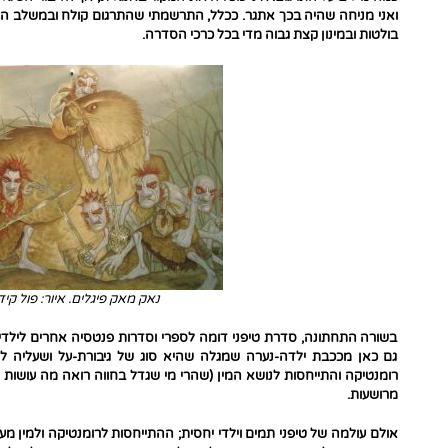
ואני מניחה שהיה בכך אתגר. ככלל, התרשמתי שהתרגום קולח ובמשלב המ
בולטות ובמינון קצת גבוה מדי בכל כרכי הסדרה.
נאק מאק פיגלים. איור: פול קיד
בשורה התחתונה, סדרת טיפני דומה לספרי וסדרות פנטסיה אחרים לילדים ו
גם כאן מככבת ילדה-נערה שמגלה שהיא סוג של גיבורת-על ושעליה לה
רומנטיקה והתייחסות לנושא המין (שהרי מי שגדל בחווה רואה מה עושות ח
מרושעות.
אולם עולמה של טיפני תמים וילדי יחסית; ההתייחסות לרומנטיקה ולמין מ