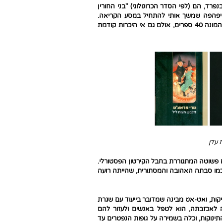
ד, הם (לפי הסדר הכרונולוגי) "בני החורין
ם יפהפה שמשך אותי להתחיל במסע הקריאה.
", המונה 40 ספרים, אולם גם אי היכרות קודמת
 עדן
ים פשוטה המתגוררת בחבל הקירטון הפסטורלי.
מו סבתה האהובה והמסתורית, שהייתה רועה
ות, ואט-אט מבינה שמדובר בייעוד עם שגרת
לה לאכזבתה, הוא לטפל באנשים ולעזור להם
תינוקות, וכלה בשמירה על גופות הנפטרים עד