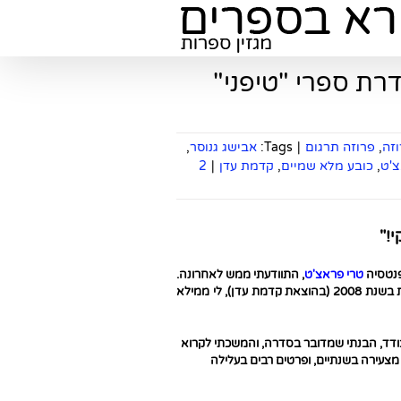
רת ספרי "טיפני"
זה
,
פרוזה תרגום
|
Tags:
אבישג גנוסר
,
צ'ט
,
כובע מלא שמיים
,
קדמת עדן
|
2
!"
פנטסיה
טרי פראצ'ט
, התוודעתי ממש לאחרונה.
מכיוון שהכרך הראשון בסדרה יצא באנגלית בשנת 2003 ובתרגומו לעברית בשנת 2008 (בהוצאת קדמת עדן), לי ממילא
ודד, הבנתי שמדובר בסדרה, והמשכתי לקרוא
מצעירה בשנתיים, ופרטים רבים בעלילה