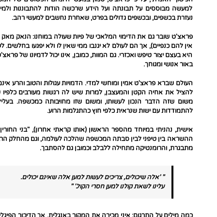
למעשה מבוססים על תבונתה ועל הידע שרכשה הודות להתבוננות ולמי
נעזרת בכשפים, ובכשפים גדולים בפרט, שאחרת נחשבים למעשי רהב.
פראצ'ט שובר גם את הדימוי המלאכי של פיות שעולה במוחנו: הנאק מאק פי
אין להם כנפיים), אך הם לעולם לא יגנבו ממי שאין לו ולא יפגעו בחלשי
היא בעצם יצור טיפש ואכזרי. גם המוות, כמובן, אינו יכול לדמיונו של פרא
באור אנושי ומגוחך.
העולם שברא פראצ'ט אמין ומוחשי למדי. הדמויות עגולות והטוב והרע אינם 
להציל את אחיה הקטן והמעצבן, למרות שיש לה רגשות מעורבים כלפיו 
משום שזה הדבר הנכון לעשותו, ומשום שזו מחויבותה כמכשפה. בעלי
להתמודדות עם ישות שנראית כלפי חוץ כהתגלמות הרוע.
אישית, נהניתי במיוחד מהספר הראשון (אותו קראתי אחרון), "בני החורין
ההשראה בין טיפני לבין סבתה המכשפה שהלכה לעולמה, וגם מהחלק הרביעי
מתבגרת, והרומנטיקה מתחילה ללבלב וכמובן גם להסתבך.
" 'אלה שיכולים, צריכים לעשות למען אלה שאינם יכולים.
עלינו לשאת קולנו למען חסרי הקול.' "
כמה מילים על התרגום: איני מכירה את המקור באנגלית, אך הדיבור הפיגל