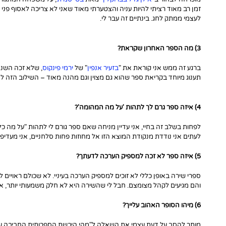
זמן רב מאוד רציתי להיות עניה והצטערתי מאוד שאני לא צריכה לאסוף פני 
לעצמי ממתק לחג. בינתיים זה עבר לי.
3) מה הספר האחרון שקראת?
ברגע זה ממש אני קוראת את "
בזעיר אנפין
" של
ירמי פינקוס
, שלא זכה השנה
תענוג מיוחד בקריאת ספר שהוא גם מצוין וגם מהנה מאוד – השילוב הזה לצע
4) איזה ספר גרם לך לתהות 'על מה המהומה'?
לפחות בשלב זה בחיי, אני עדיין מניחה שאם ספר גורם לי לתהות "על מה כל
לעתים אני נודדת מנקודת המוצא הזו אל מחוזות פחות סלחניים, אני מעדיפ
5) איזה ספר לא זכה למספיק הערכה לדעתך?
ספרי שירה באופן כללי לא זוכים למספיק הערכה בעיניי. לא שכולם ראויים 
והם מגיעים לקהל מצומצם. חבל לי שהשירה היא לא חלק משמעותי יותר, אי
6) מיהו הסופר האהוב עלייך?
מותר להסב על דעת עצמי את השאלה ל"מהי היבשת הספרותית החביבה עלי