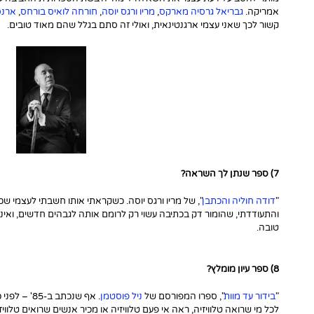
אמריקה.
גבריאל גרסיה מארקס
,
מריו ורגס יוסה
,
חורחה לואיס בורחס
,
ארנס
קשור לכך שאני עצמי ארגנטינאית, ואולי זה סתם בגלל שהם מאוד טובים.
7) ספר שנתן לך השראה?
"
דודה חוליה והכתבן
", של מריו ורגס יוסה. כשקראתי אותו חשבתי לעצמי ש
והתעודדתי, שהומור דק בכתיבה עשוי רק לרומם אותה לגבהים חדשים, ואינו
טובה.
8) ספר עיון מומלץ?
"
בידור עד מוות
", ספרו המפורסם של
ניל פוסטמן
. אף שנכתב
לכל מי שרואה טלוויזיה, ראה אי פעם טלוויזיה או מכיר אנשים שרואים טלו