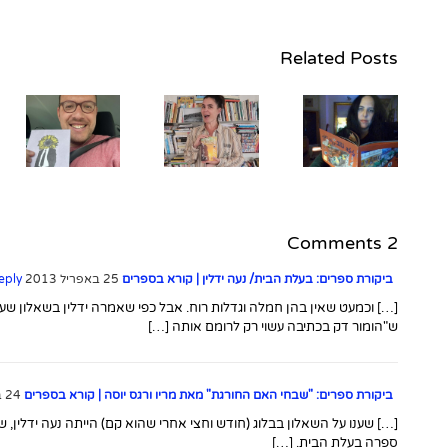
Related Posts
שאלון
תרגום עם
השאלון עם
הש
שפרה
שילה פרבר,
קורנפלד
מחברת
בעקבות
הנובלה
מח
תרגומה
הגרפית
ל"על ארבע"
"לילה טוב
ו"ט
מאת
ינקלה
מירנדה
ריצ'קין"
2 Comments
ג'וליי
(הוצאת פן)
ביקורת ספרים: בעלת הבית/ נעה ידלין | קורא בספרים
25 באפריל 2013 at 20:43
eply
[…] וכמעט שאין בהן חמלה וגדלות רוח. אבל כפי שאמרה ידלין בשאלון שענת
ש"הומור דק בכתיבה עשוי רק לרומם אותה […]
ביקורת ספרים: "שבחי האם החורגת" מאת מריו ורגס יוסה | קורא בספרים
24 ביולי 2014 at 19:50
[…] שענו על השאלון בבלוג (חודש וחצי אחרי שהוא קם) הייתה נעה ידלין, 
ספרה בעלת הבית. […]