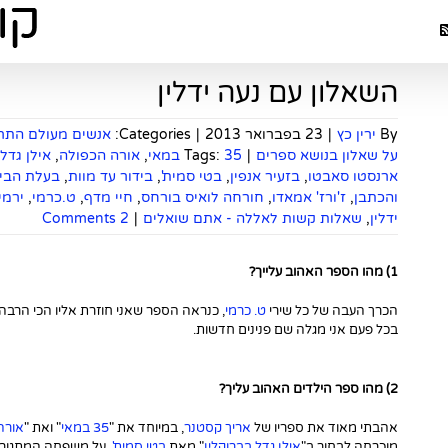
השאלון עם נעה ידלין
By
ירין כץ
|
23 בפברואר 2013
|
Categories:
אנשים מעולם התרב
על שאלון בנושא ספרים
|
35 במאי
Tags:
,
אורה הכפולה
,
אילן גדל
ארנסטו סאבטו
,
בזעיר אנפין
,
בטי סמית'
,
בידור עד מוות
,
בעלת הבי
והכתבן
,
ז'ורז' אמאדו
,
חורחה לואיס בורחס
,
חיי מדף
,
ט.כרמי
,
ירמי
ידלין
,
שאלות קשות לאללה - אתם שואלים
|
2 Comments
1) מהו הספר האהוב עלייך?
הכרך העבה של כל שירי
ט. כרמי
, כנראה הספר שאני חוזרת אליו הכי הרבה ו
בכל פעם אני מגלה שם פנינים חדשות.
2) מהו ספר הילדים האהוב עליך?
אהבתי מאוד את ספריו של
אריך קסטנר
, במיוחד את "
35 במאי
" ואת "
אורה
מוכרחה לבחור ב"
אילן גדל בברוקלין
" מאת
בטי סמית'
, על משפחה המתגוררת