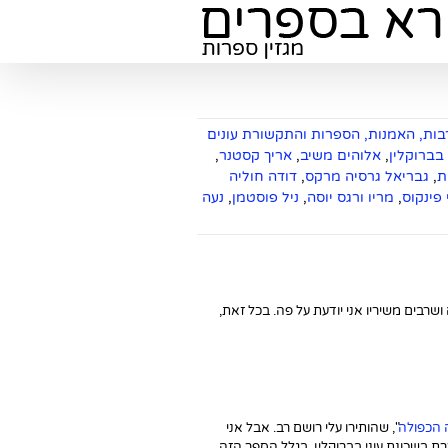
ות, האמנות, הספרות והתקשורת עונים
 בברוקלין
,
אלוהים משיב
,
אריך קסטנר
,
ת
,
גבריאל גרסיה מרקס
,
דודה חוליה
 פינקוס
,
מריו ורגס יוסה
,
ניל פוסטמן
,
נעה
שרבים משיריו אני יודעת על פה. בכל זאת,
 הכפולה
", שהותירו עלי רושם רב. אבל אני
 בשכונת עוני בברוקלין. בגלל הספר הזה,