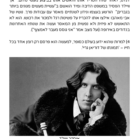
דגלס, לאחר שזה הטריד אותו והאשים אותו בביצוע מעשי סדום. אך
וויילד הפסיד במשפט הדיבה ומיד הואשם ב"עשיית מעשים מגונים ביותר
בגברים," הורשע בעצמו ונידון לשנתיים מאסר עם עבודות פרך. נושיו של
אבי מאהבו אילצו אותו להכריז על פשיטת רגל ולמכור את רכושו. הוא לא
התאושש לא פיזית ולא נפשית מן המאסר ועשה את שנותיו האחרונות
בנדודים באירופה (ועל מצב אמר "אני גוסס מעבר לאמצעָי").
4) למרות שהוא ידוע בעולם כסופר, למעשה הוא פרסם רק רומן אחד בכל
חייו – 'תמונתו של דוריאן גריי'.
אוסקר וויילד