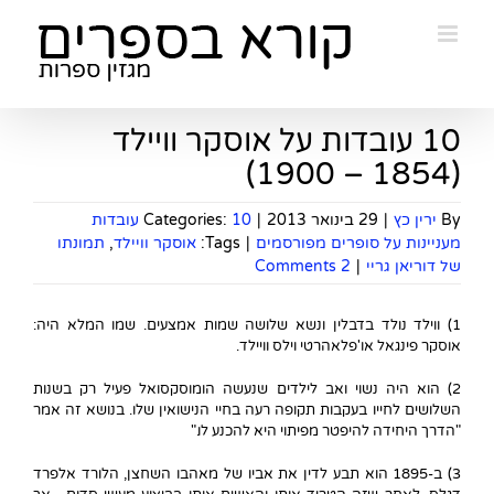
Ski
t
conten
10 עובדות על אוסקר וויילד
(1854 – 1900)
By
ירין כץ
|
29 בינואר 2013
|
Categories:
10 עובדות
מעניינות על סופרים מפורסמים
|
Tags:
אוסקר וויילד
,
תמונתו
של דוריאן גריי
|
2 Comments
1) ווילד נולד בדבלין ונשא שלושה שמות אמצעים. שמו המלא היה:
אוסקר פינגאל או'פלאהרטי וילס וויילד.
2) הוא היה נשוי ואב לילדים שנעשה הומוסקסואל פעיל רק בשנות
השלושים לחייו בעקבות תקופה רעה בחיי הנישואין שלו. בנושא זה אמר
"הדרך היחידה להיפטר מפיתוי היא להכנע לו."
3) ב-1895 הוא תבע לדין את אביו של מאהבו השחצן, הלורד אלפרד