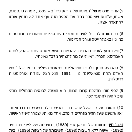
5) אחרי פרסומו של 'תמונתו של דוריאן גריי' ב – 1889, אמרה קונסטנס,
אשתו, ש"מאז שאוסקר כתב את הספר הזה אף אחד לא מזמין אותנו
להתארח אצלו".
6) בני הזוג וויילד בילו לעיתים תכופות עם סופרים ומשוררים מפורסמים
כמו ג'ון באטלר ייטס וג'ורג' הנרי מור.
7) ווילד נסע לארצות הברית להרצות בנושא אסתטיצם וכשהגיע למכס
האמריקאי הכריז : "אין לי על מה להצהיר מלבד גאונותי".
8) הוא היה תומך נלהב בסוציאליזם ובמאמר הפוליטי היחיד שלו "נפש
האדם תחת סוציאליזם" מ – 1891, הוא הציג עמדות אנרכיסטיות
רדיקליות.
9) לפני מותו מדלקת קרום המוח, הוא הוטבל לכנסיה הקתולית מבלי
שיכול היה להתנגד לכך.
10) מסופר על כך שעל ערש דווי , הביט וויילד בטפט בחדרו ואמר:
"אני
והטפט
שעל הקיר מנהלים דו קרב, אחד מאיתנו יצטרך ליפול ראשון".
מיצירותיו
: תמונתו של דוריאן גריי (1889) , מניפתה של ליידי וינדרמיר
(1892), אישה ללא חשיבות (1893), חשיבותה של רצינות (1895) , בעל