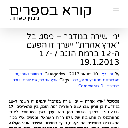
Ski
t
conten
ימי שירה במדבר – פסטיבל
"ארץ אחרת" ייערך זו הפעם
ה-12 ברמת הנגב / 17-
19.1.2013
By
ירין כץ
|
10 בינואר 2013
|
Categories:
חדשות ואירועים
ספרותיים מהארץ ומהעולם
|
Tags:
ארץ אחרת
,
פסטיבת שירה
במדבר
|
0 Comments
פסטיבל "ארץ אחרת – ימי שירה במדבר" יתקיים זו השנה ה-12
במדרשת בן גוריון שבמועצה האזורית רמת הנגב, בין התאריכים 17-
19.1.2013. במשך השנים בהן הוא נערך הפך הפסטיבל לאחד
מההתכנסויות החשובות של עולם הרוח הישראלי, ומגיעים אליו בכירי
המשוררים, הסופרים, המוזיקאים, חוקרי הספרות והשירה, אנשי הקולנוע