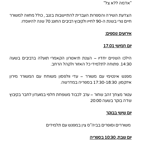
"אדמה ללא צל"
הצדעת השירה והספרות העברית להתיישבות בנגב , כולל מחווה למשורר
חיים גורי בשנת ה-90 לחייו ולקיבוץ רביבים החוגג 70 שנה להיווסדו.
אירועים נוספים:
יום חמישי 17.01
הילכו השניים יחדיו – הצגת תיאטרון הקאמרי תועלה ברביבים בשעה
14:30. פתוחה לתלמידי כל האזור ולקהל הרחב.
מפגש אינטימי עם משורר – עדי וולפסון משוחח עם המשורר מירון
איזקסון. 17:30-18:30 בספריה במדרשה.
עטור מצחך זהב שחור – ערב לכבוד משפחת חלפי במועדון לחבר בקיבוץ
שדה בוקר בשעה 20:00
יום שישי בבוקר
משוררים וסופרים בביה"ס צין במפגש עם תלמידים
יום שבת, 10:30 בספריה