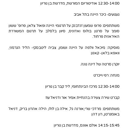
12:30-14:00 אודיטוריום המורשת, מדרשת בן גוריון
געגועים- כיכר היינה בתל אביב
משתתפים: פרופ שמעון זנדבנק על תרגומי היינה ופאול צלאן, פרופ' ששון
סומך על סרגון בולוס ואדוניס, סיוון בלסלב על תרגום המשוררת
האיראנית פרחוד.
מוסיקה: מיכאל וולפה על היינה ושומן, צביה ליטבסקי- הליד הגרמני,
וואפא בלאן- קאנון
יוקרן סרטה של דינה גונה.
מנחה: רפי וייכרט
12:30-14:00 מרכז הבינתחומי, ליד קבר בן גוריון
קברט שירה צעירה בהנחיית אמיר אור ודניאל עוז
משתתפים: מרדכי שרי,אורנה גל, אילה בן לולו, הילה אהרון בריק, דניאל
באומגרטן, רון דהן
14:15-15:45 אולם אוונס, מדרשת בן גוריון