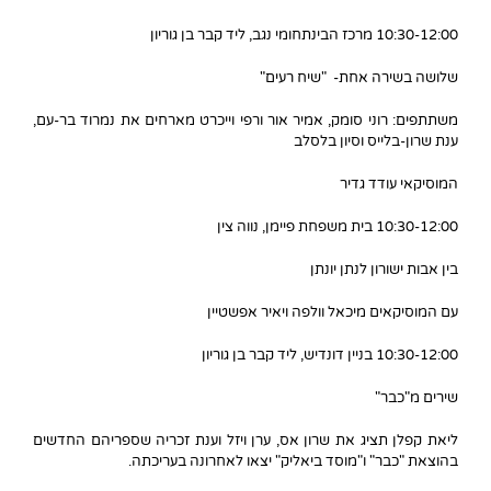
10:30-12:00 מרכז הבינתחומי נגב, ליד קבר בן גוריון
שלושה בשירה אחת- "שיח רעים"
משתתפים: רוני סומק, אמיר אור ורפי וייכרט מארחים את נמרוד בר-עם,
ענת שרון-בלייס וסיון בלסלב
המוסיקאי עודד גדיר
10:30-12:00 בית משפחת פיימן, נווה צין
בין אבות ישורון לנתן יונתן
עם המוסיקאים מיכאל וולפה ויאיר אפשטיין
10:30-12:00 בניין דונדיש, ליד קבר בן גוריון
שירים מ"כבר"
ליאת קפלן תציג את שרון אס, ערן ויזל וענת זכריה שספריהם החדשים
בהוצאת "כבר" ו"מוסד ביאליק" יצאו לאחרונה בעריכתה.