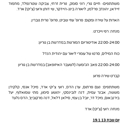
משתתפים- חיים גורי, רוני סומק, נורית זרחי, צביקה שטרנפלד, מחמוד
זיידאן, יהונדב פרלמן, ליאורה בינג-היידקר, שי דותן ורועי (צ'יקי) ארד.
הארות על שירה ומקום: פרופ' עוזי שביט, פרופ' נורית גוברין.
מנחה: רפי וייכרט.
22:00-24:00 אודיטוריום המורשת במדרשת בן גוריון:
כוח המילים, סרטו של עומרי ליאור עם יהודית הנדל
22:00-24:00 פאב הג'ומעה (לשעבר האיזופאב) במדרשת בן גוריון
קברט שירה פרוע
משתתפים: נעם פרתום, ערן הדס, רועי צ'יקי ארד, מיכל אגסי, קלקידן
מששה, אבנר עמית, דנה לובינסקי, יהושע סימון, מתי שמואלוף, יעל
בירנבאום, מיכל דר, יובל בן עמי, סילאן דלאל, דנה מרקוביץ', הדס גלעד
מנחה: רועי (צ'יקי) ארד
יום שבת 19.1.13