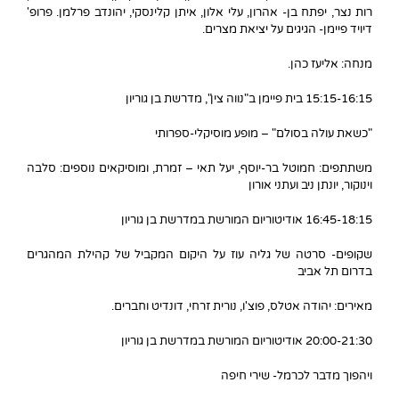
רות נצר, יפתח בן- אהרון, עלי אלון, איתן קלינסקי, יהונדב פרלמן. פרופ'
דיויד פיימן- הגיגים על יציאת מצרים.
מנחה: אליעז כהן.
15:15-16:15 בית פיימן ב"נווה צין", מדרשת בן גוריון
"כשאת עולה בסולם" – מופע מוסיקלי-ספרותי
משתתפים: חמוטל בר-יוסף, יעל תאי – זמרת, ומוסיקאים נוספים: סלבה
וינוקור, יונתן ניב ועתני אורון
16:45-18:15 אודיטוריום המורשת במדרשת בן גוריון
שקופים- סרטה של גליה עוז על היקום המקביל של קהילת המהגרים
בדרום תל אביב
מאירים: יהודה אטלס, פוצ'ו, נורית זרחי, דונדיט וחברים.
20:00-21:30 אודיטוריום המורשת במדרשת בן גוריון
ויהפוך מדבר לכרמל- שירי חיפה