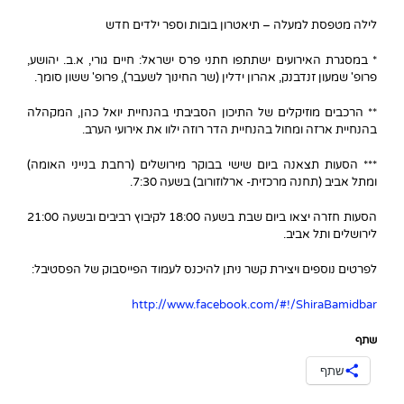
לילה מטפסת למעלה – תיאטרון בובות וספר ילדים חדש
* במסגרת האירועים ישתתפו חתני פרס ישראל: חיים גורי, א.ב. יהושע,
פרופ' שמעון זנדבנק, אהרון ידלין (שר החינוך לשעבר), פרופ' ששון סומך.
** הרכבים מוזיקלים של התיכון הסביבתי בהנחיית יואל כהן, המקהלה
בהנחיית ארזה ומחול בהנחיית הדר רוזה ילוו את אירועי הערב.
*** הסעות תצאנה ביום שישי בבוקר מירושלים (רחבת בנייני האומה)
ומתל אביב (תחנה מרכזית- ארלוזורוב) בשעה 7:30.
הסעות חזרה יצאו ביום שבת בשעה 18:00 לקיבוץ רביבים ובשעה 21:00
לירושלים ותל אביב.
לפרטים נוספים ויצירת קשר ניתן להיכנס לעמוד הפייסבוק של הפסטיבל:
http://www.facebook.com/#!/ShiraBamidbar
שתף
שתף