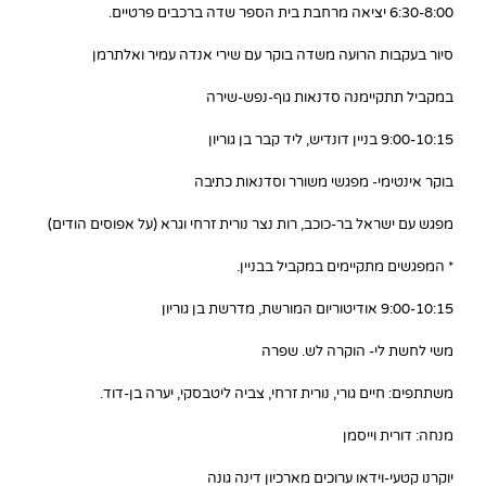
6:30-8:00 יציאה מרחבת בית הספר שדה ברכבים פרטיים.
סיור בעקבות הרועה משדה בוקר עם שירי אנדה עמיר ואלתרמן
במקביל תתקיימנה סדנאות גוף-נפש-שירה
9:00-10:15 בניין דונדיש, ליד קבר בן גוריון
בוקר אינטימי- מפגשי משורר וסדנאות כתיבה
מפגש עם ישראל בר-כוכב, רות נצר נורית זרחי וגרא (על אפוסים הודים)
* המפגשים מתקיימים במקביל בבניין.
9:00-10:15 אודיטוריום המורשת, מדרשת בן גוריון
משי לחשת לי- הוקרה לש. שפרה
משתתפים: חיים גורי, נורית זרחי, צביה ליטבסקי, יערה בן-דוד.
מנחה: דורית וייסמן
יוקרנו קטעי-וידאו ערוכים מארכיון דינה גונה