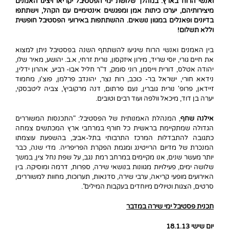
ואנשי הרוח בארץ. במהלך שלושת ימי הפסטיבל יקריאו ויציגו האמנים
מיצירותיהם, יערכו כיתות אמן ומפגשים אינטימיים עם הקהל, וישתתפו
בדיונים ופאנלים במגוון נושאים. ההשתתפות באירועי הפסטיבל חופשית
וללא תשלום!
בין האמנים ואנשי הרוח שיגיעו להשתתף השנה בפסטיבל ניתן למצוא
את חיים גורי, יוסי שריד, מירון איזקסון, נורית זרחי, א.ב. יהושע, מאיר שלו,
יהודה אטלס, דורית וייסמן, רוני סומק, ד"ר חליל אבו- רביע, אהרון ידלין,
נידאא חורי, ישראל בר- כוכב, רות נצר, יהונדב פרלמן, פוצ'ו, מחמוד
זיידאן, פרופ' נורית גוברין, נעם פרתום, דנה מרקוביץ', צביה ליטבסקי,
יערה בן דוד, מיכאל וולפה ועוד רבים וטובים.
אילנה שחף
, המנהלת האמנותית של הפסטיבל: "התכנסות המשוררים
הגדולה שמתקיימת בראשית כל חורף במרחבי ארץ המכתשים צמחה
כתגובה להתבדלות המרכז התרבותי בתל-אביב, בהשפעת עוצמתו
המנכרת של מדיום הרייטינג ומגמת הפקרת הפריפריה. מדי שנה, כבר
יותר מעשר שנים, אנו מקיימים במרחב רמת נגב, על שפת נחל צין, במשך
שלושה ימים, פעילויות מגוונות בנושאי שירה, ספרות, דרמה ומוסיקה. בין
האירועים מופעי קריאה, ערבי שירה, סדנאות, תערוכות, מחוות למשוררים,
סרטים, הצגות וטיולים מיוחדים בעקבות המילים".
תכנית פסטיבל ימי שירה במדבר
יום שישי 18.1.13