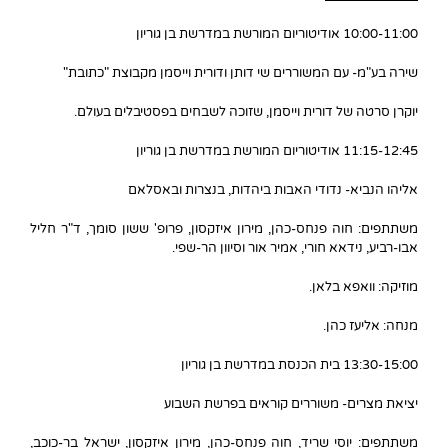
10:00-11:00 אודיטוריום המורשת במדרשת בן גוריון
שירה בע"מ- עם המשוררים שי דותן ודורית וייסמן מקבוצת "כתובת"
יוקרן סרטה של דורית וייסמן, שזוכה לשבחים בפסטיבלים בעולם.
11:15-12:45 אודיטוריום המורשת במדרשת בן גוריון
אליהו הנביא- נדודי האבות ביהדות, בנצרות ובאסלאם
משתתפים: חוה פנחס-כהן, מירון איזקסון, פרופ' ששון סומך, ד"ר חליל
אבו-רביע, נידאא חורי, אמיר אור וסיוון הר-שפי.
מוזיקה: וואפא בלאן.
מנחה: אליעז כהן.
13:30-15:00 בית הכנסת במדרשת בן גוריון
יציאת מצרים- משוררים קוראים בפרשת השבוע
משתתפים: יוסי שריד, חוה פנחס-כהן, מירון איזקסון, ישראל בר-כוכב,