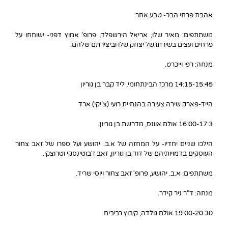
אהבת פרחי הבר- טבע אחר
משתתפים: מאיר שלו, אריאל הירשפלד, פרופ' אמוץ דפני- ישוחחו על
פרחים ועצים בשירתו של יצחק שלו וביצירתם שלהם.
מנחה: רפי וייכרט.
14:15-15:45 מרכז הבינתחומי, ליד קבר בן גוריון
הייד-פארק שירה צעירה בהנחיית רועי (צ'יקי) ארד
16:00-17:3 אולם אוונס, מדרשת בן גוריון:
הילכו שניים יחדיו- על המחזה של א.ב. יהושע ועל ספרו של זאב צחור
העוסקים בדמויותיהם של דוד בן גוריון, זאב ז'בוטינסקי וטרוצקי.
משתתפים: א.ב. יהושע, פרופ' זאב צחור ויוסי שריד.
מנחה: ד"ר ניר קידר.
19:00-20:30 אולם גולדה, קיבוץ רביבים