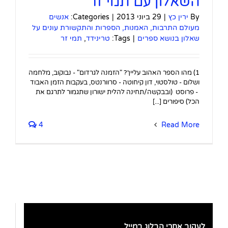
השאלון עם תמי זר
By
ירין כץ
|
29 ביוני 2013
|
Categories:
אנשים
מעולם התרבות, האמנות, הספרות והתקשורת עונים על
שאלון בנושא ספרים
|
Tags:
טרינידד
,
תמי זר
1) מהו הספר האהוב עלייך? "הזמנה לגרדום" - נבוקוב, מלחמה
ושלום - טולסטוי, דון קיחוטה - סרוורנטס, בעקבות הזמן האבוד
- פרוסט (ובבקשה/תחינה להלית ישורון שתגמור לתרגם את
הכל) סיפורים [...]
4
Read More
לעקוב אחרי הבלוג במייל