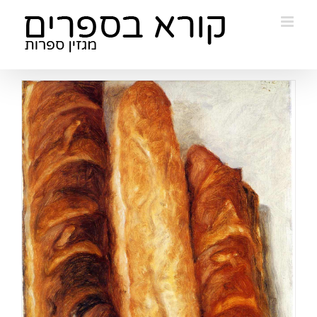
Ski
t
conten