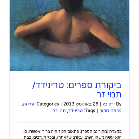
ביקורת ספרים: טרינידד/
תמי זר
By
ירין כץ
|
26 באוגוסט 2013
|
Categories:
פרוזה
,
פרוזה מקור
|
Tags:
טרינידד
,
תמי זר
בקצרה (מתוך גב הספר): פתאום הכול היה ברור ואפשרי. כן,
הוא יעשה משהו הערב, ובערב שלאחריו, ובכל הערבים. בבת