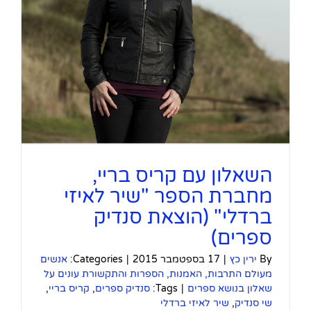
השאלון עם קריס בריי,
מחברת הספר "שיר לאיזי
ברדלי" (הוצאת סנדיק
ספרים)
By
ירין כץ
|
17 בספטמבר 2015
|
Categories:
אנשים
מעולם התרבות, האמנות, הספרות והתקשורת עונים על
שאלון בנושא ספרים
|
Tags:
סנדיק ספרים
,
קריס בריי
,
שי סנדיק
,
שיר לאיזי ברדלי