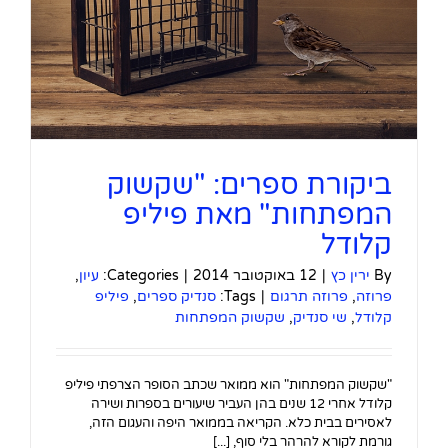
ביקורת ספרים: "שקשוק
המפתחות" מאת פיליפ
קלודל
By
ירין כץ
|
12 באוקטובר 2014
|
Categories:
עיון
,
פרוזה
,
פרוזה תרגום
|
Tags:
סנדיק ספרים
,
פיליפ
קלודל
,
שי סנדיק
,
שקשוק המפתחות
"שקשוק המפתחות" הוא ממואר שכתב הסופר הצרפתי פיליפ
קלודל אחרי 12 שנים בהן העביר שיעורים בספרות ושירה
לאסירים בבית כלא. הקריאה בממואר היפה והעגום הזה,
גורמת לקורא להרהר בלי סוף, [...]