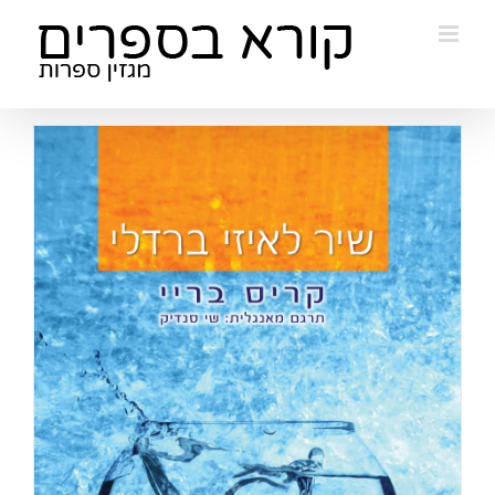
Ski
t
conten