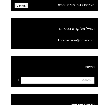
אלקטרוני
הצטרפו ל 694 מנויים נוספים
להירשם
המייל של קורא בספרים
korebasfarim@gmail.com
חיפוש
Search
for:
חדשות ואירועים