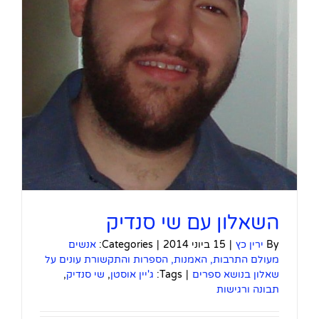
השאלון עם שי סנדיק
By
ירין כץ
|
15 ביוני 2014
|
Categories:
אנשים
מעולם התרבות, האמנות, הספרות והתקשורת עונים על
שאלון בנושא ספרים
|
Tags:
ג'יין אוסטן
,
שי סנדיק
,
תבונה ורגישות