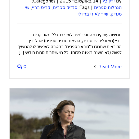
By
ירין כץ
|
14 באוקטובר 2015
|
Categories:
הגרלות ספרים
|
Tags:
סנדיק ספרים
,
קריס בריי
,
שי
סנדיק
,
שיר לאיזי ברדלי
חמישה עותקים מהספר "שיר לאיזי ברדלי" מאת קריס
בריי (מאנגלית שי סנדיק, הוצאת סנדיק ספרים) יוגרלו בין
הקוראים שתמכו ב"קורא בספרים" במטרה לאפשר לו להמשיך
לפעול (לא משנה באיזה סכום). כל מי שיתרום סכום חודשי [...]
0
Read More