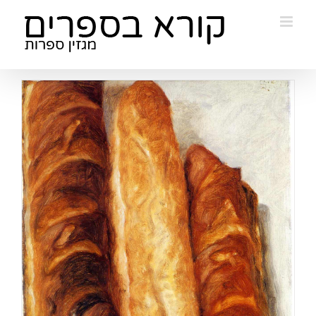
Ski
t
conten