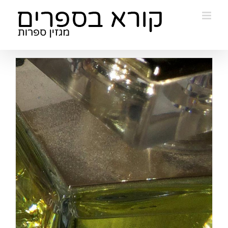
Ski
t
conten