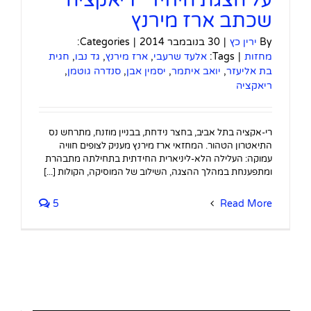
שכתב ארז מירנץ
By
ירין כץ
|
30 בנובמבר 2014
|
Categories:
מחזות
|
Tags:
אלעד שרעבי
,
ארז מירנץ
,
גד נבו
,
חגית
בת אליעזר
,
יואב איתמר
,
יסמין אבן
,
סנדרה גוטמן
,
ריאקציה
רי-אקציה בתל אביב, בחצר נידחת, בבניין מוזנח, מתרחש נס
התיאטרון הטהור. המחזאי ארז מירנץ מעניק לצופים חוויה
עמוקה: העלילה הלא-ליניארית החידתית בתחילתה מתבהרת
ומתפענחת במהלך ההצגה, השילוב של המוסיקה, הקולות [...]
5
Read More