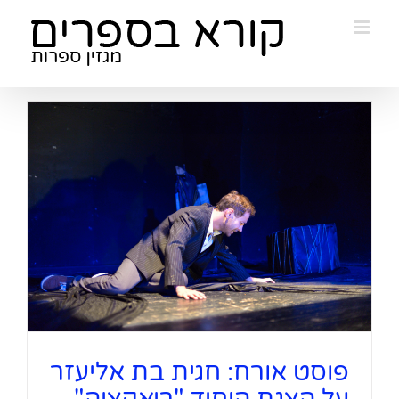
Ski
t
conten
פוסט אורח: חגית בת אליעזר
על הצגת היחיד "ריאקציה"