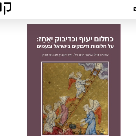
פוסט אורח:
וכדיבוק יא
י