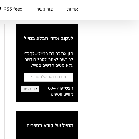
Ski
t
אודות
צור קשר
RSS feed
conten
לעקוב אחרי הבלוג במייל
הזן את כתובת המייל שלך כדי
להירשם לאתר ולקבל הודעות
על פוסטים חדשים במייל.
כתובת
דואר
אלקטרוני
הצטרפו ל 694
להירשם
מנויים נוספים
המייל של קורא בספרים