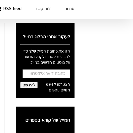
Ski
t
אודות
צור קשר
RSS feed
conten
לעקוב אחרי הבלוג במייל
הזן את כתובת המייל שלך כדי
להירשם לאתר ולקבל הודעות
על פוסטים חדשים במייל.
כתובת
דואר
אלקטרוני
הצטרפו ל 694
להירשם
מנויים נוספים
המייל של קורא בספרים