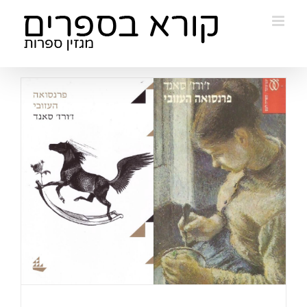
Ski
t
conten