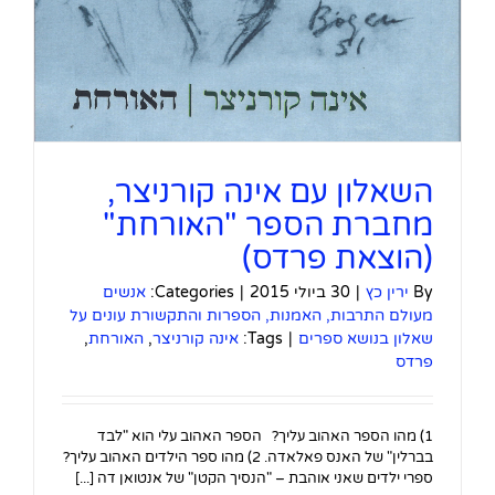
השאלון עם אינה קורניצר,
מחברת הספר "האורחת"
(הוצאת פרדס)
By
ירין כץ
|
30 ביולי 2015
|
Categories:
אנשים
מעולם התרבות, האמנות, הספרות והתקשורת עונים על
שאלון בנושא ספרים
|
Tags:
אינה קורניצר
,
האורחת
,
פרדס
1) מהו הספר האהוב עליך? הספר האהוב עלי הוא "לבד
בברלין" של האנס פאלאדה. 2) מהו ספר הילדים האהוב עליך?
ספרי ילדים שאני אוהבת – "הנסיך הקטן" של אנטואן דה [...]