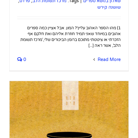
שאלון בנושא ספרים
|
Tags:
מרכז תשומת הלב
,
פרדס
,
שושנה קירש
1) מהו הספר האהוב עלייך? המון. אבל אציין כמה ספרים
אהובים במיוחד שאני תמיד חוזרת אליהם ואת חלקם אף
הזכרתי או ציטטתי מתוכם ברומן הביכורים שלי ,'מרכז תשומת
הלב', אשר ראה [...]
0
Read More