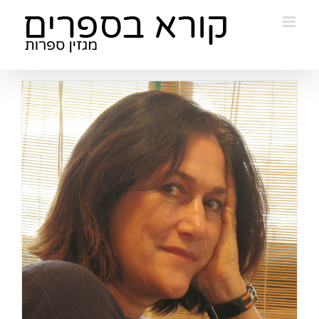
Ski
t
conten