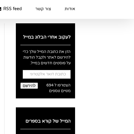
Ski
t
אודות
צור קשר
RSS feed
conten
לעקוב אחרי הבלוג במייל
הזן את כתובת המייל שלך כדי
להירשם לאתר ולקבל הודעות
על פוסטים חדשים במייל.
כתובת
דואר
אלקטרוני
הצטרפו ל 694
להירשם
מנויים נוספים
המייל של קורא בספרים