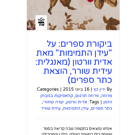
ביקורת ספרים: על
"עידן התמימות" מאת
אדית וורטון (מאנגלית:
עידית שורר, הוצאת
כתר ספרים)
By
ירין כץ
|
16 ביוני 2015
|
Categories:
פרוזה
,
פרוזה תרגום
,
קלאסיקות במבחן
הזמן
|
Tags:
אדית וורטון
,
יערה שחורי
,
כתר ספרים
,
עידן התמימות
,
עידת שורר
אנחנו נמצאים בתקופה שבה קריאה בספר
שעוסק כולו במעמד השלט, הלבן והפריבילגי