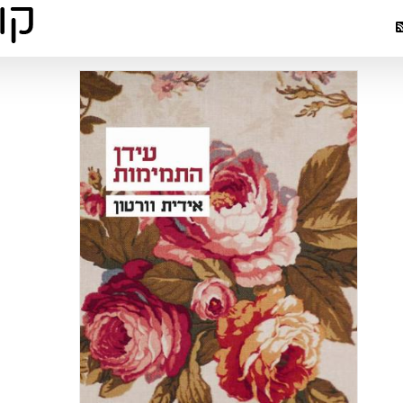
ביקורת ספר
וורטון (
פרוזה
פר