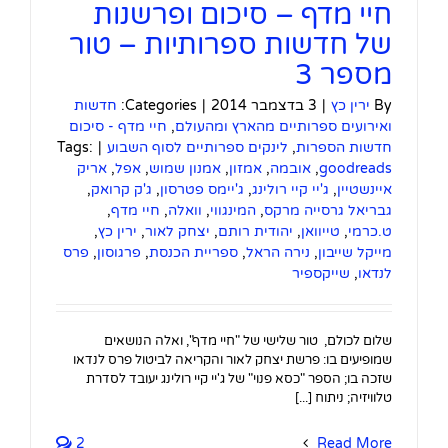
חיי מדף – סיכום ופרשנות
של חדשות ספרותיות – טור
מספר 3
By
ירין כץ
|
3 בדצמבר 2014
|
Categories:
חדשות
ואירועים ספרותיים מהארץ ומהעולם
,
חיי מדף - סיכום
חדשות הספרות
,
לינקים ספרותיים לסוף השבוע
|
Tags:
goodreads
,
אובמה
,
אמזון
,
אמנון שמוש
,
אפל
,
אריק
איינשטיין
,
ג'יי קיי רולינג
,
ג'יימס פטרסון
,
ג'ק קרואק
,
גבריאל גרסייה מרקס
,
המינגווי
,
וואלה
,
חיי מדף
,
ט.כרמי
,
טייוואן
,
יהודית רותם
,
יצחק לאור
,
ירין כץ
,
מייקל שייבון
,
נירה הראל
,
ספריית הכנסת
,
פרגוסון
,
פרס
לנדאו
,
שייקספיר
שלום לכולם, טור שלישי של "חיי מדף", ואלה הנושאים
שמופיעים בו: פרשת יצחק לאור והקריאה לביטול פרס לנדאו
שזכה בו; הספר "כסא פנוי" של ג'יי קיי רולינג יעובד לסדרת
טלוויזיה; ניתוח [...]
2
Read More