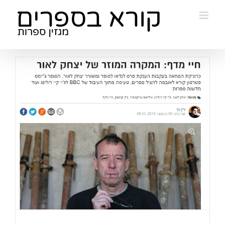
Ski
t
conten