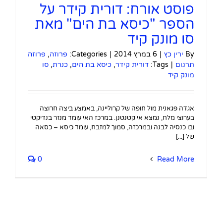
פוסט אורח: דורית קידר על
הספר "כיסא בת הים" מאת
סו מונק קיד
By
ירין כץ
|
6 במרץ 2014
|
Categories:
פרוזה
,
פרוזה
תרגום
|
Tags:
דורית קידר
,
כיסא בת הים
,
כנרת
,
סו
מונק קיד
אגדה פגאנית מול חופה של קרוליינה, באמצע ביצה חרוצה
בערוצי מלח, נמצא אי קטנטנן. במרכז האי עומד מנזר בנדיקטי
ובו כנסיה לבנה ובמרכזה, סמוך למזבח, עומד כיסא – כסאה
של [...]
0
Read More