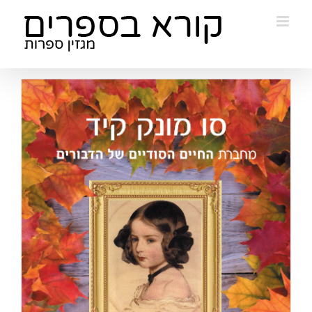
Ski
t
conten