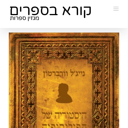
Ski
t
conten