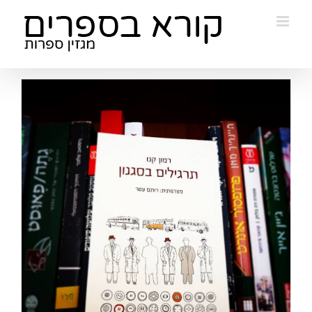
Ski
t
conten