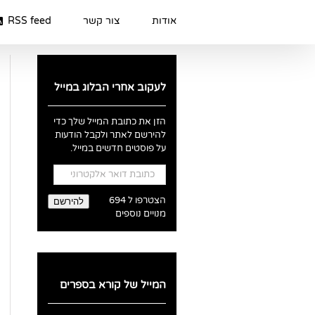
Ski
t
אודות
צור קשר
RSS feed
conten
לעקוב אחרי הבלוג במייל
הזן את כתובת המייל שלך כדי
להירשם לאתר ולקבל הודעות
על פוסטים חדשים במייל.
כתובת
דואר
אלקטרוני
הצטרפו ל 694
להירשם
מנויים נוספים
המייל של קורא בספרים