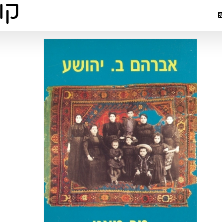
ביקורת ס
פרוזה
פר