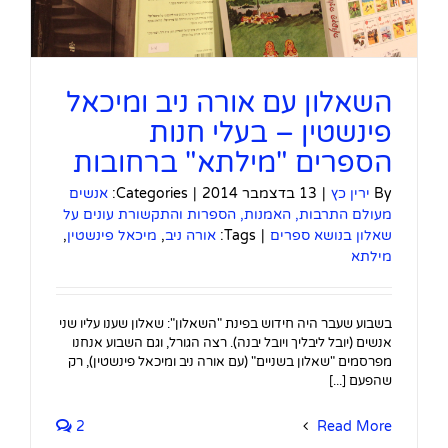
השאלון עם אורה ניב ומיכאל
פינשטין – בעלי חנות
הספרים "מילתא" ברחובות
By
ירין כץ
|
13 בדצמבר 2014
|
Categories:
אנשים
מעולם התרבות, האמנות, הספרות והתקשורת עונים על
שאלון בנושא ספרים
|
Tags:
אורה ניב
,
מיכאל פינשטין
,
מילתא
בשבוע שעבר היה חידוש בפינת "השאלון": שאלון שענו עליו שני
אנשים (יובל ליבליך ויובל יבנה). רצה הגורל, וגם השבוע אנחנו
מפרסמים "שאלון בשניים" (עם אורה ניב ומיכאל פינשטין), רק
שהפעם [...]
2
Read More