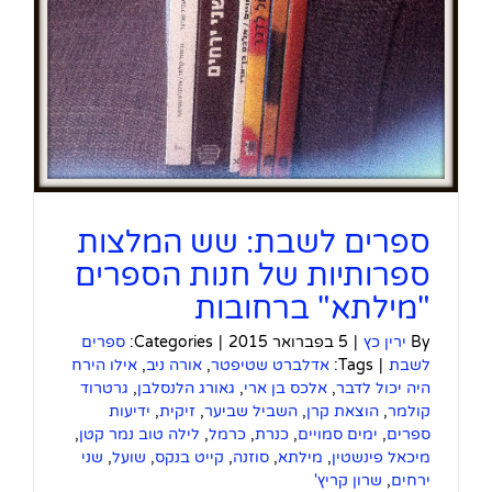
ספרים לשבת: שש המלצות
ספרותיות של חנות הספרים
"מילתא" ברחובות
By
ירין כץ
|
5 בפברואר 2015
|
Categories:
ספרים
לשבת
|
Tags:
אדלברט שטיפטר
,
אורה ניב
,
אילו הירח
היה יכול לדבר
,
אלכס בן ארי
,
גאורג הלנסלבן
,
גרטרוד
קולמר
,
הוצאת קרן
,
השביל שביער
,
זיקית
,
ידיעות
ספרים
,
ימים סמויים
,
כנרת
,
כרמל
,
לילה טוב נמר קטן
,
מיכאל פינשטין
,
מילתא
,
סוזנה
,
קייט בנקס
,
שועל
,
שני
ירחים
,
שרון קריץ'