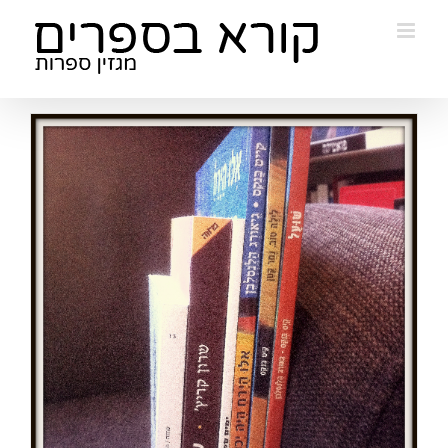
Ski
t
conten