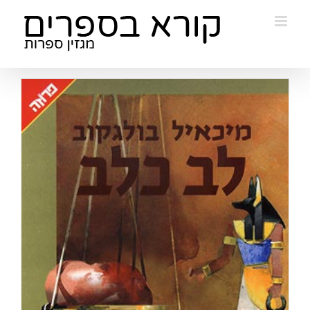
Ski
t
conten