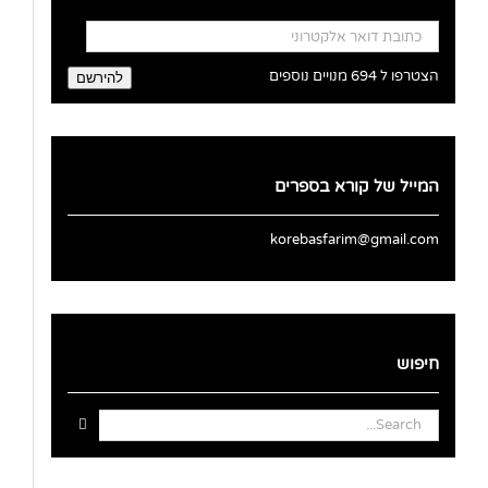
כתובת
דואר
אלקטרוני
הצטרפו ל 694 מנויים נוספים
להירשם
המייל של קורא בספרים
korebasfarim@gmail.com
חיפוש
Search
for: