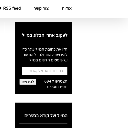
Ski
t
אודות
צור קשר
RSS feed
conten
לעקוב אחרי הבלוג במייל
הזן את כתובת המייל שלך כדי
להירשם לאתר ולקבל הודעות
על פוסטים חדשים במייל.
כתובת
דואר
אלקטרוני
הצטרפו ל 694
להירשם
מנויים נוספים
המייל של קורא בספרים