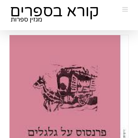
Ski
t
conten